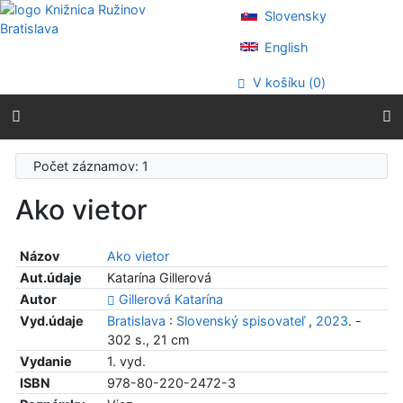
Prejsť na obsah
Slovensky
Prejsť na menu
Prehlásenie o webovej prístupnosti
English
V košíku (
0
)
Počet záznamov: 1
Ako vietor
Názov
Ako vietor
Aut.údaje
Katarína Gillerová
Autor
Gillerová Katarína
Vyd.údaje
Bratislava
:
Slovenský spisovateľ
,
2023
. -
302 s., 21 cm
Vydanie
1. vyd.
ISBN
978-80-220-2472-3