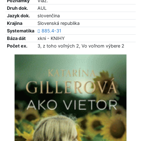
Poznámky
Viaz.
Druh dok.
AUL
Jazyk dok.
slovenčina
Krajina
Slovenská republika
Systematika
885.4-31
Báza dát
xkni - KNIHY
Počet ex.
3, z toho voľných 2, Vo voľnom výbere 2