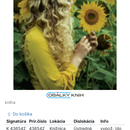
kniha
Do košíka
Signatúra
Prír.číslo
Lokácia
Dislokácia
Info
K 436542
436542
Knižnica
Ústredná
vypož. (do