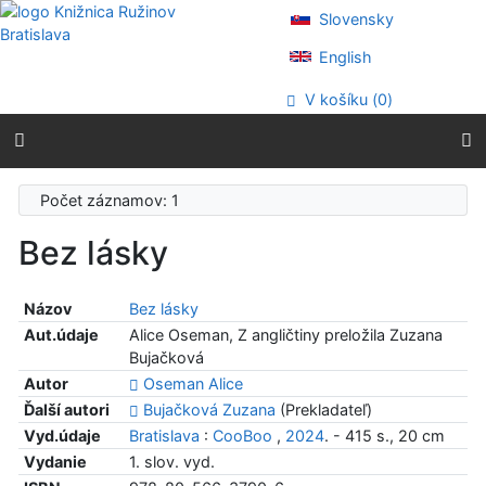
Prejsť na obsah
Slovensky
Prejsť na menu
Prehlásenie o webovej prístupnosti
English
V košíku (
0
)
Počet záznamov: 1
Bez lásky
Názov
Bez lásky
Aut.údaje
Alice Oseman, Z angličtiny preložila Zuzana
Bujačková
Autor
Oseman Alice
Ďalší autori
Bujačková Zuzana
(Prekladateľ)
Vyd.údaje
Bratislava
:
CooBoo
,
2024
. - 415 s., 20 cm
Vydanie
1. slov. vyd.