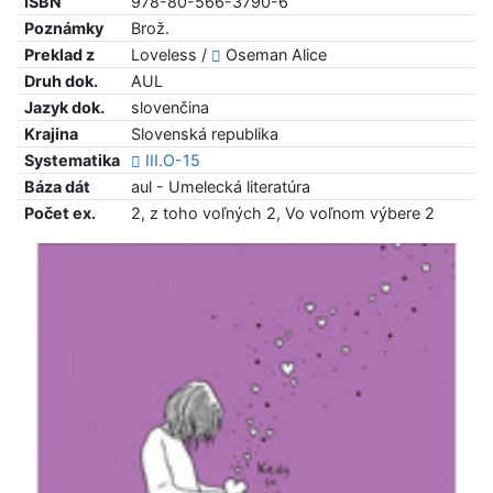
ISBN
978-80-566-3790-6
Poznámky
Brož.
Preklad z
Loveless /
Oseman Alice
Druh dok.
AUL
Jazyk dok.
slovenčina
Krajina
Slovenská republika
Systematika
III.O-15
Báza dát
aul - Umelecká literatúra
Počet ex.
2, z toho voľných 2, Vo voľnom výbere 2