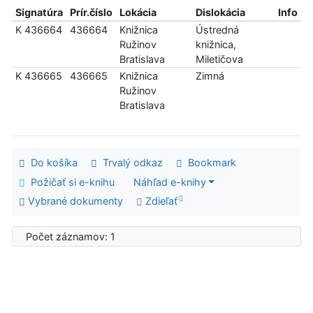
Signatúra
Prír.číslo
Lokácia
Dislokácia
Info
K 436664
436664
Knižnica
Ústredná
Ružinov
knižnica,
Bratislava
Miletičova
K 436665
436665
Knižnica
Zimná
Ružinov
Bratislava
Do košíka
Trvalý odkaz
Bookmark
Požičať si e-knihu
Náhľad e-knihy
Vybrané dokumenty
Zdieľať
Počet záznamov: 1