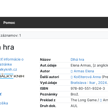
Pomoc
 záznamov: 1
 hra
Názov
Dlhá hra
Aut.údaje
Elena Armas, [z anglick
Autor
Armas Elena
Ďalší autori
Kolčiterová Anna
(Pre
Vyd.údaje
Bratislava
:
Ikar
,
2024
ISBN
978-80-551-9324-3
ť
Poznámky
Brož.
Preklad z
The Long Game /
Arm
šíka
Druh dok.
AUL