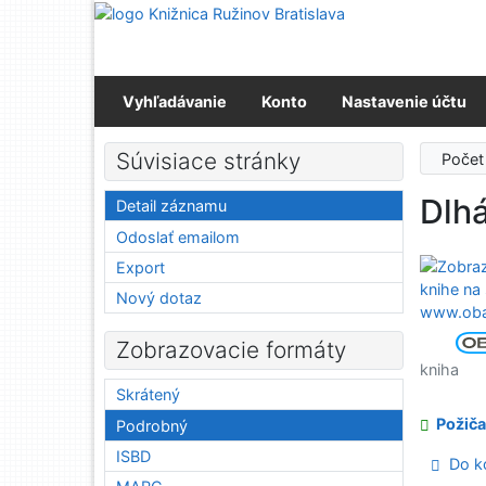
Prejsť na obsah
Prejsť na menu
Prehlásenie o webovej prístupnosti
Vyhľadávanie
Konto
Nastavenie účtu
Súvisiace stránky
Počet
Dlhá
Detail záznamu
Odoslať emailom
Export
Nový dotaz
Zobrazovacie formáty
kniha
Skrátený
Požiča
Podrobný
ISBD
Do ko