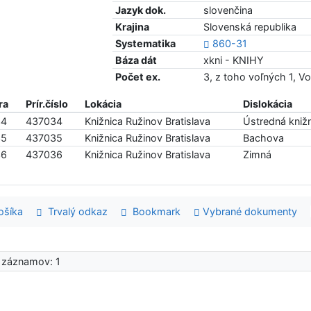
Jazyk dok.
slovenčina
Krajina
Slovenská republika
Systematika
860-31
Báza dát
xkni - KNIHY
Počet ex.
3, z toho voľných 1, V
ra
Prír.číslo
Lokácia
Dislokácia
34
437034
Knižnica Ružinov Bratislava
Ústredná knižn
35
437035
Knižnica Ružinov Bratislava
Bachova
36
437036
Knižnica Ružinov Bratislava
Zimná
šíka
Trvalý odkaz
Bookmark
Vybrané dokumenty
 záznamov: 1