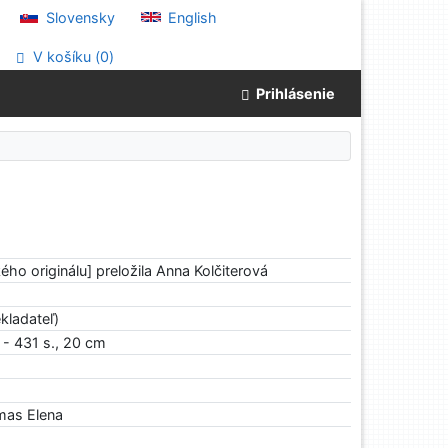
Slovensky
English
V košíku (
0
)
Prihlásenie
ého originálu] preložila Anna Kolčiterová
kladateľ)
. - 431 s., 20 cm
as Elena