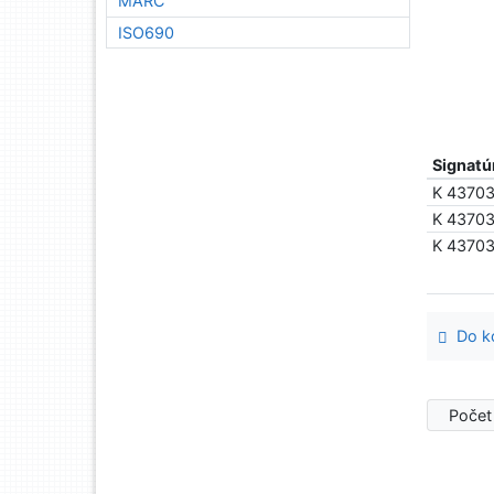
MARC
ISO690
Signatú
K 4370
K 4370
K 4370
Do ko
Počet