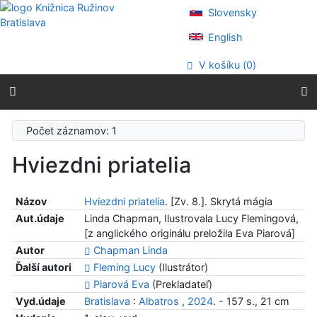
Prejsť na obsah
Slovensky
Prejsť na menu
Prehlásenie o webovej prístupnosti
English
V košíku (
0
)
Počet záznamov: 1
Hviezdni priatelia
Názov
Hviezdni priatelia
. [Zv. 8.]. Skrytá mágia
Aut.údaje
Linda Chapman, Ilustrovala Lucy Flemingová,
[z anglického originálu preložila Eva Piarová]
Autor
Chapman Linda
Ďalší autori
Fleming Lucy
(Ilustrátor)
Piarová Eva
(Prekladateľ)
Vyd.údaje
Bratislava
:
Albatros
,
2024
. - 157 s., 21 cm