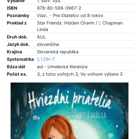
Vydanie
1. slov. vyd.
ISBN
978-80-566-3967-2
Poznámky
Viaz.. - Pre čitateľov od 8 rokov
Preklad z
Star Friends: Hidden Charm /
Chapman
Linda
Druh dok.
AUL
Jazyk dok.
slovenčina
Krajina
Slovenská republika
Systematika
I.CH-7
Báza dát
aul - Umelecká literatúra
Počet ex.
3, z toho voľných 3, Vo voľnom výbere 3