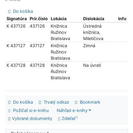
Do košíka
Signatúra
Prír.číslo
Lokácia
Dislokácia
Info
K 437126
437126
Knižnica
Ústredná
Ružinov
knižnica,
Bratislava
Miletičova
K 437127
437127
Knižnica
Zimná
Ružinov
Bratislava
K 437128
437128
Knižnica
Na úvrati
Ružinov
Bratislava
Do košíka
Trvalý odkaz
Bookmark
Požičať si e-knihu
Náhľad e-knihy
Vybrané dokumenty
Zdieľať