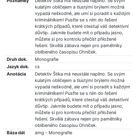
Poznámky
Detektiv Štika má neustále napilno. Se svým
kulatým obličejem a tlustými brýlemi možná
vypadá neškodně, ale umí si poradit s každým
kriminálníkem! Pusťte se s ním do řešení
krátkých případů, které otestují váš detektivní
důvtip. Jakmile budete mít o případu jasno,
můžete si pro kontrolu přečíst přiložené
řešení. Skvělá zábava nejen pro pamětníky
oblíbeného časopisu Ohníček.
Druh dok.
Monografie
Jazyk dok.
cs
Anotácia
Detektiv Štika má neustále napilno. Se svým
kulatým obličejem a tlustými brýlemi možná
vypadá neškodně, ale umí si poradit s každým
kriminálníkem! Pusťte se s ním do řešení
krátkých případů, které otestují váš detektivní
důvtip. Jakmile budete mít o případu jasno,
můžete si pro kontrolu přečíst přiložené
řešení. Skvělá zábava nejen pro pamětníky
oblíbeného časopisu Ohníček.
Báza dát
amg - Monografie