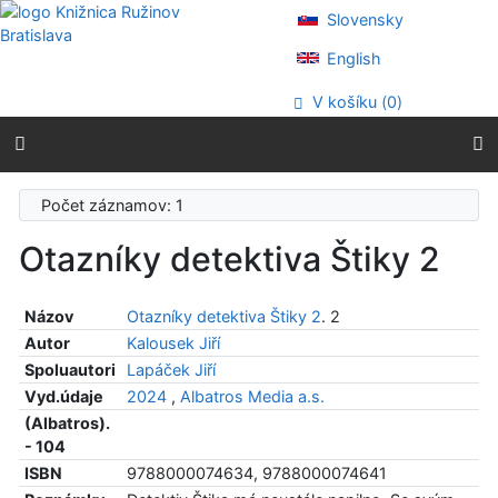
Prejsť na obsah
Slovensky
Prejsť na menu
Prehlásenie o webovej prístupnosti
English
V košíku (
0
)
Počet záznamov: 1
Otazníky detektiva Štiky 2
Názov
Otazníky detektiva Štiky 2
. 2
Autor
Kalousek Jiří
Spoluautori
Lapáček Jiří
Vyd.údaje
2024
,
Albatros Media a.s.
(Albatros).
- 104
ISBN
9788000074634, 9788000074641