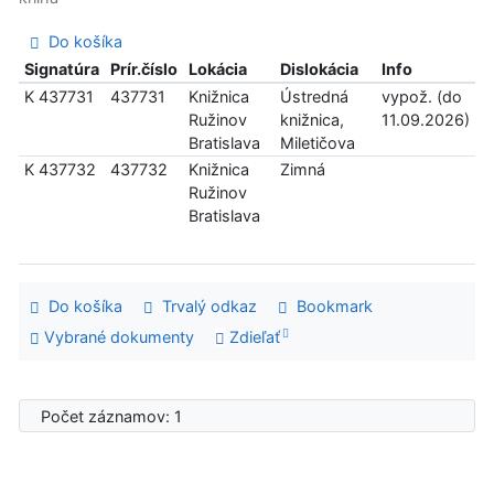
Do košíka
Signatúra
Prír.číslo
Lokácia
Dislokácia
Info
K 437731
437731
Knižnica
Ústredná
vypož. (do
Ružinov
knižnica,
11.09.2026)
Bratislava
Miletičova
K 437732
437732
Knižnica
Zimná
Ružinov
Bratislava
Do košíka
Trvalý odkaz
Bookmark
Vybrané dokumenty
Zdieľať
Počet záznamov: 1