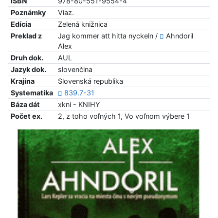
ISBN
978-80-551-9554-4
Poznámky
Viaz.
Edícia
Zelená knižnica
Preklad z
Jag kommer att hitta nyckeln /
Ahndoril
Alex
Druh dok.
AUL
Jazyk dok.
slovenčina
Krajina
Slovenská republika
Systematika
839.7-31
Báza dát
xkni - KNIHY
Počet ex.
2, z toho voľných 1, Vo voľnom výbere 1