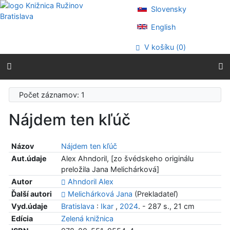
Prejsť na obsah
Slovensky
Prejsť na menu
Prehlásenie o webovej prístupnosti
English
V košíku (
0
)
Počet záznamov: 1
Nájdem ten kľúč
Názov
Nájdem ten kľúč
Aut.údaje
Alex Ahndoril, [zo švédskeho originálu
preložila Jana Melichárková]
Autor
Ahndoril Alex
Ďalší autori
Melichárková Jana
(Prekladateľ)
Vyd.údaje
Bratislava
:
Ikar
,
2024
. - 287 s., 21 cm
Edícia
Zelená knižnica