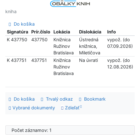
kniha
Do košíka
Signatúra
Prír.číslo
Lokácia
Dislokácia
Info
K 437750
437750
Knižnica
Ústredná
vypož. (do
Ružinov
knižnica,
07.09.2026)
Bratislava
Miletičova
K 437751
437751
Knižnica
Na úvrati
vypož. (do
Ružinov
12.08.2026)
Bratislava
Do košíka
Trvalý odkaz
Bookmark
Vybrané dokumenty
Zdieľať
Počet záznamov: 1