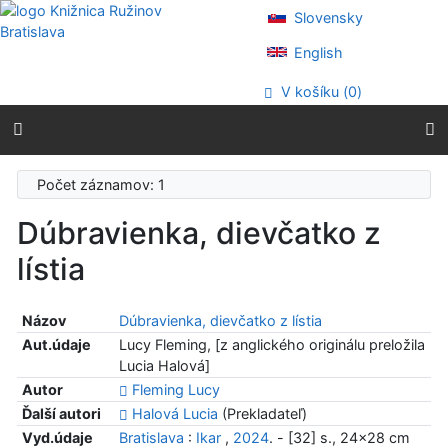
Prejsť na obsah
Slovensky
Prejsť na menu
Prehlásenie o webovej prístupnosti
English
V košíku (
0
)
Počet záznamov: 1
Dúbravienka, dievčatko z
lístia
Názov
Dúbravienka, dievčatko z lístia
Aut.údaje
Lucy Fleming, [z anglického originálu preložila
Lucia Halová]
Autor
Fleming Lucy
Ďalší autori
Halová Lucia
(Prekladateľ)
Vyd.údaje
Bratislava
:
Ikar
,
2024
. - [32] s., 24x28 cm