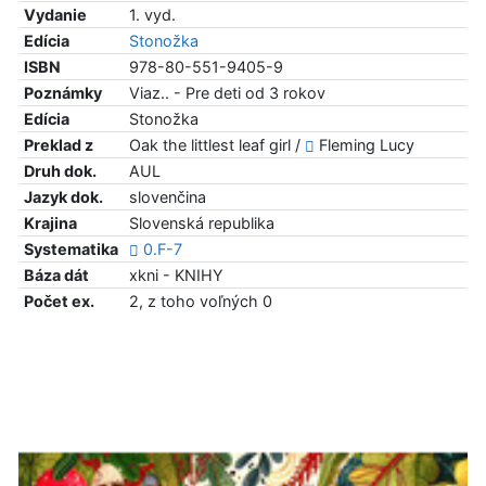
Vydanie
1. vyd.
Edícia
Stonožka
ISBN
978-80-551-9405-9
Poznámky
Viaz.. - Pre deti od 3 rokov
Edícia
Stonožka
Preklad z
Oak the littlest leaf girl /
Fleming Lucy
Druh dok.
AUL
Jazyk dok.
slovenčina
Krajina
Slovenská republika
Systematika
0.F-7
Báza dát
xkni - KNIHY
Počet ex.
2, z toho voľných 0