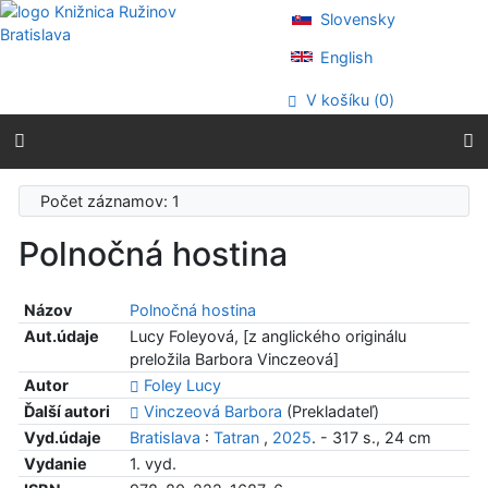
Prejsť na obsah
Slovensky
Prejsť na menu
Prehlásenie o webovej prístupnosti
English
V košíku (
0
)
Počet záznamov: 1
Polnočná hostina
Názov
Polnočná hostina
Aut.údaje
Lucy Foleyová, [z anglického originálu
preložila Barbora Vinczeová]
Autor
Foley Lucy
Ďalší autori
Vinczeová Barbora
(Prekladateľ)
Vyd.údaje
Bratislava
:
Tatran
,
2025
. - 317 s., 24 cm
Vydanie
1. vyd.