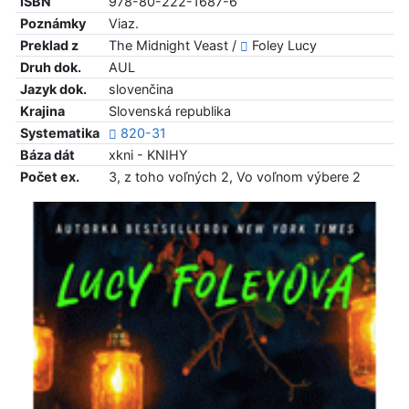
ISBN
978-80-222-1687-6
Poznámky
Viaz.
Preklad z
The Midnight Veast /
Foley Lucy
Druh dok.
AUL
Jazyk dok.
slovenčina
Krajina
Slovenská republika
Systematika
820-31
Báza dát
xkni - KNIHY
Počet ex.
3, z toho voľných 2, Vo voľnom výbere 2