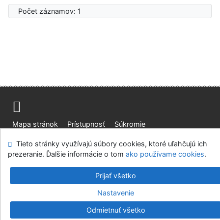
Počet záznamov: 1
Mapa stránok
Prístupnosť
Súkromie
Modul OpenSearch
Napíšte nám
Nastavenie cookies
Tieto stránky využívajú súbory cookies, ktoré uľahčujú ich
prezeranie. Ďalšie informácie o tom
ako používame cookies
.
Knižnica Ružinov Bratislava
©1993-2026
IPAC
v.4.8.63a
Prijať všetko
-
Cosmotron Slovakia, s.r.o.
Nastavenie
Odmietnuť všetko