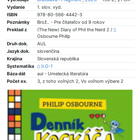
Vydanie
1. slov. vyd.
ISBN
978-80-566-4442-3
Poznámky
Brož.. - Pre čitateľov od 9 rokov
Preklad z
(The New) Diary of Phil the Nerd 2 /
Osbourne Philip
Druh dok.
AUL
Jazyk dok.
slovenčina
Krajina
Slovenská republika
Systematika
II.O-1
Báza dát
aul - Umelecká literatúra
Počet ex.
3, z toho voľných 2, Vo voľnom výbere 2