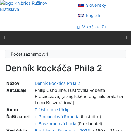
Prejsť na obsah
Slovensky
Prejsť na menu
Prehlásenie o webovej prístupnosti
English
V košíku (
0
)
Počet záznamov: 1
Denník kockáča Phila 2
Názov
Denník kockáča Phila 2
Aut.údaje
Philip Osbourne, Ilustrovala Roberta
Procacciová, [z anglického originálu preložila
Lucia Boszorádová]
Autor
Osbourne Philip
Ďalší autori
Procacciová Roberta
(Ilustrátor)
Boszorádová Lucia
(Prekladateľ)
Vyd.údaje
Bratislava
:
Fragment
,
2025
. - 150 s., 21 cm