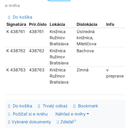
e-kniha
Do košíka
Signatúra
Prír.číslo
Lokácia
Dislokácia
Info
K 438761
438761
Knižnica
Ústredná
Ružinov
knižnica,
Bratislava
Miletičova
K 438762
438762
Knižnica
Bachova
Ružinov
Bratislava
K 438763
438763
Knižnica
Zimná
v
Ružinov
preprave
Bratislava
Do košíka
Trvalý odkaz
Bookmark
Požičať si e-knihu
Náhľad e-knihy
Vybrané dokumenty
Zdieľať