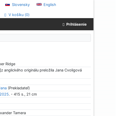
Slovensky
English
V košíku (
0
)
Prihlásenie
ber Ridge
z anglického originálu preložila Jana Cvoligová
Jana
(Prekladateľ)
2025
. - 415 s., 21 cm
xander Tamera