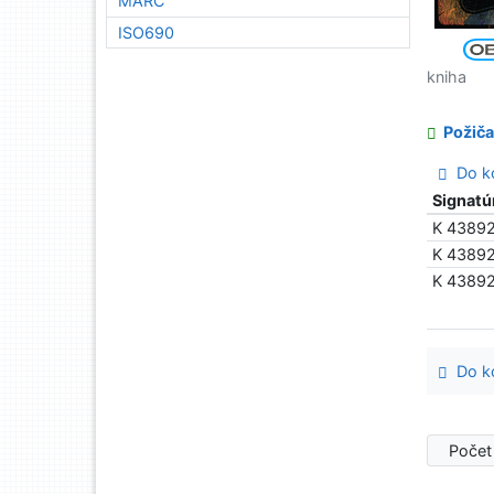
MARC
ISO690
kniha
Požiča
Do ko
Signatú
K 4389
K 4389
K 4389
Do ko
Počet