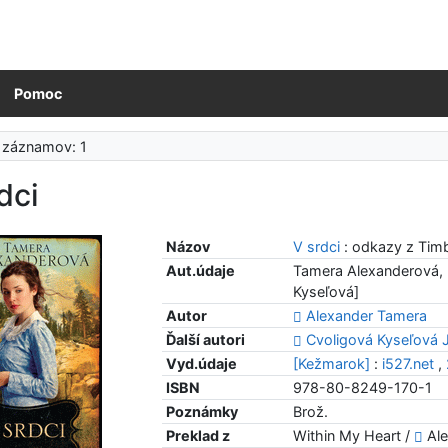
Pomoc
 záznamov: 1
dci
Názov
V srdci
: odkazy z Tim
Aut.údaje
Tamera Alexanderová, [
Kyseľová]
Autor
Alexander Tamera
Ďalší autori
Cvoligová Kyseľová 
Vyd.údaje
[Kežmarok]
:
i527.net
,
ISBN
978-80-8249-170-1
Poznámky
Brož.
Preklad z
Within My Heart /
Ale