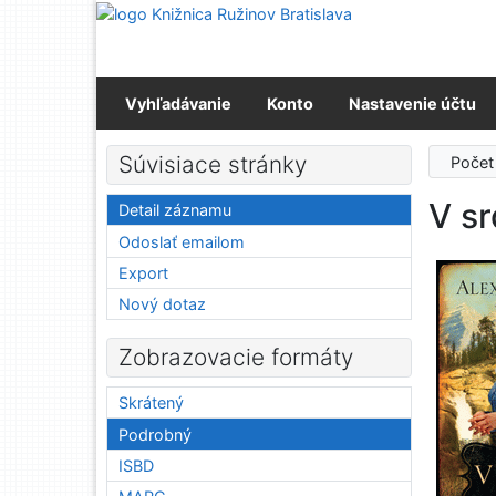
Prejsť na obsah
Prejsť na menu
Prehlásenie o webovej prístupnosti
Vyhľadávanie
Konto
Nastavenie účtu
Súvisiace stránky
Počet
V sr
Detail záznamu
Odoslať emailom
Export
Nový dotaz
Zobrazovacie formáty
Skrátený
Podrobný
ISBD