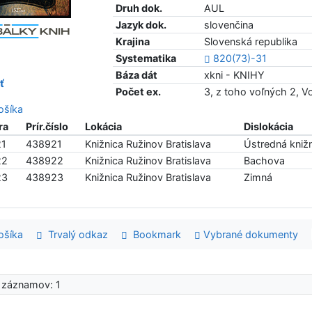
Druh dok.
AUL
Jazyk dok.
slovenčina
Krajina
Slovenská republika
Systematika
820(73)-31
Báza dát
xkni - KNIHY
ť
Počet ex.
3, z toho voľných 2, 
šíka
ra
Prír.číslo
Lokácia
Dislokácia
21
438921
Knižnica Ružinov Bratislava
Ústredná knižn
22
438922
Knižnica Ružinov Bratislava
Bachova
23
438923
Knižnica Ružinov Bratislava
Zimná
šíka
Trvalý odkaz
Bookmark
Vybrané dokumenty
 záznamov: 1