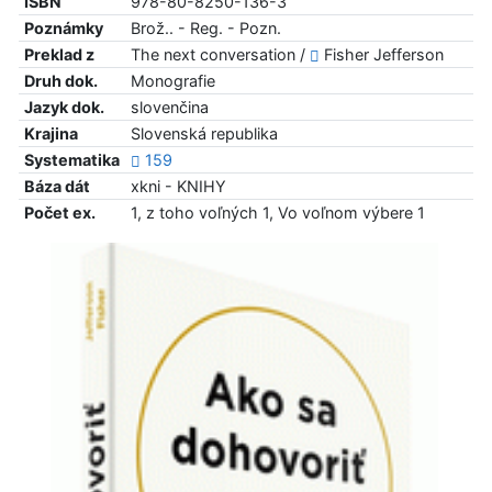
ISBN
978-80-8250-136-3
Poznámky
Brož.. - Reg. - Pozn.
Preklad z
The next conversation /
Fisher Jefferson
Druh dok.
Monografie
Jazyk dok.
slovenčina
Krajina
Slovenská republika
Systematika
159
Báza dát
xkni - KNIHY
Počet ex.
1, z toho voľných 1, Vo voľnom výbere 1