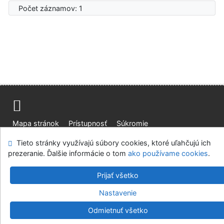
Počet záznamov: 1
Mapa stránok
Prístupnosť
Súkromie
Modul OpenSearch
Napíšte nám
Nastavenie cookies
Tieto stránky využívajú súbory cookies, ktoré uľahčujú ich
prezeranie. Ďalšie informácie o tom
ako používame cookies
.
Knižnica Ružinov Bratislava
Prijať všetko
©1993-2026
IPAC
v.4.8.63a
-
Cosmotron Slovakia, s.r.o.
Nastavenie
Odmietnuť všetko