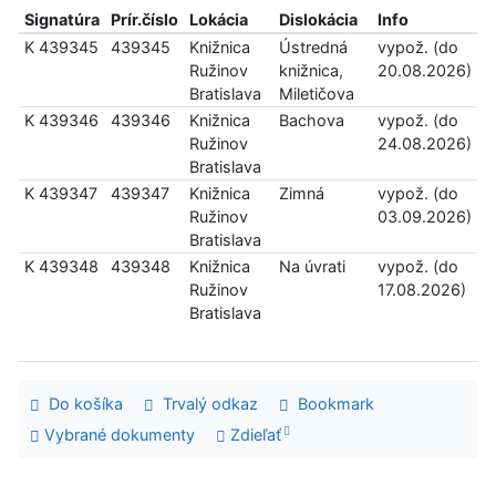
Signatúra
Prír.číslo
Lokácia
Dislokácia
Info
K 439345
439345
Knižnica
Ústredná
vypož. (do
Ružinov
knižnica,
20.08.2026)
Bratislava
Miletičova
K 439346
439346
Knižnica
Bachova
vypož. (do
Ružinov
24.08.2026)
Bratislava
K 439347
439347
Knižnica
Zimná
vypož. (do
Ružinov
03.09.2026)
Bratislava
K 439348
439348
Knižnica
Na úvrati
vypož. (do
Ružinov
17.08.2026)
Bratislava
Do košíka
Trvalý odkaz
Bookmark
Vybrané dokumenty
Zdieľať