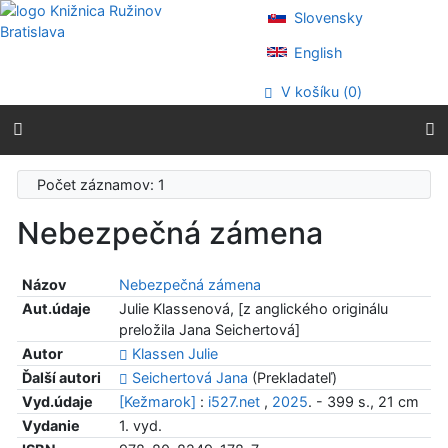
Prejsť na obsah
Slovensky
Prejsť na menu
Prehlásenie o webovej prístupnosti
English
V košíku (
0
)
Počet záznamov: 1
Nebezpečná zámena
Názov
Nebezpečná zámena
Aut.údaje
Julie Klassenová, [z anglického originálu
preložila Jana Seichertová]
Autor
Klassen Julie
Ďalší autori
Seichertová Jana
(Prekladateľ)
Vyd.údaje
[Kežmarok]
:
i527.net
,
2025
. - 399 s., 21 cm
Vydanie
1. vyd.