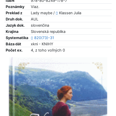
ISBN
978-80-8249-178-7
Poznámky
Viaz.
Preklad z
Lady maybe /
Klassen Julia
Druh dok.
AUL
Jazyk dok.
slovenčina
Krajina
Slovenská republika
Systematika
820(73)-31
Báza dát
xkni - KNIHY
Počet ex.
4, z toho voľných 0