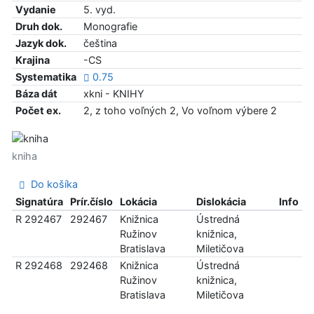
Vydanie
5. vyd.
Druh dok.
Monografie
Jazyk dok.
čeština
Krajina
-CS
Systematika
0.75
Báza dát
xkni - KNIHY
Počet ex.
2, z toho voľných 2, Vo voľnom výbere 2
kniha
Do košíka
Signatúra
Prír.číslo
Lokácia
Dislokácia
Info
R 292467
292467
Knižnica
Ústredná
Ružinov
knižnica,
Bratislava
Miletičova
R 292468
292468
Knižnica
Ústredná
Ružinov
knižnica,
Bratislava
Miletičova