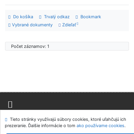
Do košíka
Trvalý odkaz
Bookmark
Vybrané dokumenty
Zdieľať
Počet záznamov: 1
Mapa stránok
Prístupnosť
Súkromie
Tieto stránky využívajú súbory cookies, ktoré uľahčujú ich
Modul OpenSearch
Napíšte nám
Nastavenie cookies
prezeranie. Ďalšie informácie o tom
ako používame cookies
.