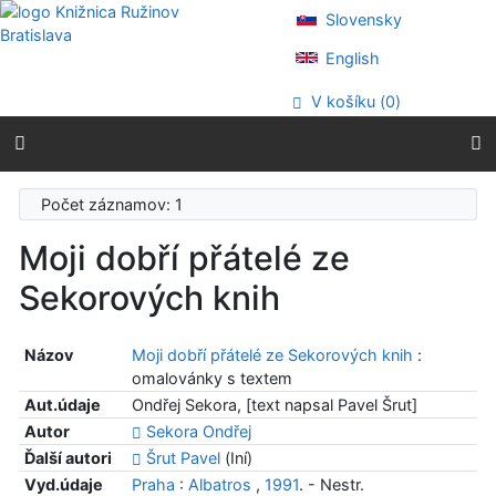
Prejsť na obsah
Slovensky
Prejsť na menu
Prehlásenie o webovej prístupnosti
English
V košíku (
0
)
Počet záznamov: 1
Moji dobří přátelé ze
Sekorových knih
Názov
Moji dobří přátelé ze Sekorových knih
:
omalovánky s textem
Aut.údaje
Ondřej Sekora, [text napsal Pavel Šrut]
Autor
Sekora Ondřej
Ďalší autori
Šrut Pavel
(Iní)
Vyd.údaje
Praha
:
Albatros
,
1991
. - Nestr.