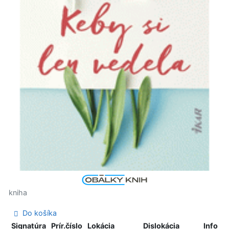
kniha
Do košíka
Signatúra
Prír.číslo
Lokácia
Dislokácia
Info