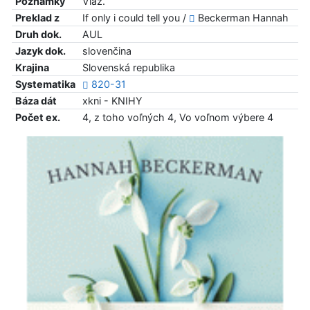
Poznámky
Viaz.
Preklad z
If only i could tell you /
Beckerman Hannah
Druh dok.
AUL
Jazyk dok.
slovenčina
Krajina
Slovenská republika
Systematika
820-31
Báza dát
xkni - KNIHY
Počet ex.
4, z toho voľných 4, Vo voľnom výbere 4