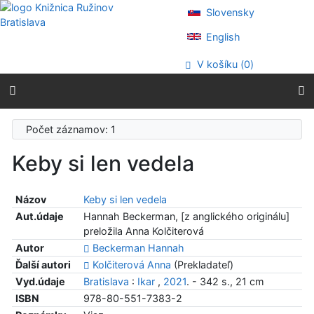
Prejsť na obsah
Slovensky
Prejsť na menu
Prehlásenie o webovej prístupnosti
English
V košíku (
0
)
Počet záznamov: 1
Keby si len vedela
Názov
Keby si len vedela
Aut.údaje
Hannah Beckerman, [z anglického originálu]
preložila Anna Kolčiterová
Autor
Beckerman Hannah
Ďalší autori
Kolčiterová Anna
(Prekladateľ)
Vyd.údaje
Bratislava
:
Ikar
,
2021
. - 342 s., 21 cm
ISBN
978-80-551-7383-2