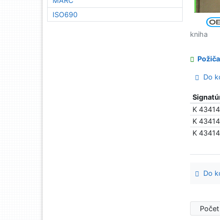
MARC
ISO690
kniha
Požiča
Do ko
Signatú
K 4341
K 4341
K 4341
Do ko
Počet