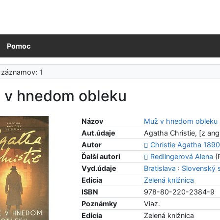
Pomoc
 záznamov: 1
 v hnedom obleku
Názov
Muž v hnedom obleku
Aut.údaje
Agatha Christie, [z ang
Autor
Christie Agatha 189
Ďalší autori
Redlingerová Alena
(
Vyd.údaje
Bratislava
:
Slovenský 
Edícia
Zelená knižnica
ISBN
978-80-220-2384-9
Poznámky
Viaz.
Edícia
Zelená knižnica