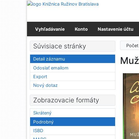
Prejsť na obsah
Prejsť na menu
Prehlásenie o webovej prístupnosti
Vyhľadávanie
Konto
Nastavenie účtu
Súvisiace stránky
Počet
Muž
Detail záznamu
Odoslať emailom
Export
Nový dotaz
Zobrazovacie formáty
Skrátený
Podrobný
ISBD