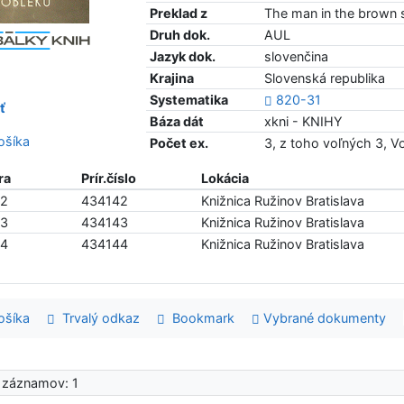
Preklad z
The man in the brown s
Druh dok.
AUL
Jazyk dok.
slovenčina
Krajina
Slovenská republika
Systematika
820-31
ť
Báza dát
xkni - KNIHY
šíka
Počet ex.
3, z toho voľných 3, 
ra
Prír.číslo
Lokácia
42
434142
Knižnica Ružinov Bratislava
43
434143
Knižnica Ružinov Bratislava
44
434144
Knižnica Ružinov Bratislava
šíka
Trvalý odkaz
Bookmark
Vybrané dokumenty
 záznamov: 1