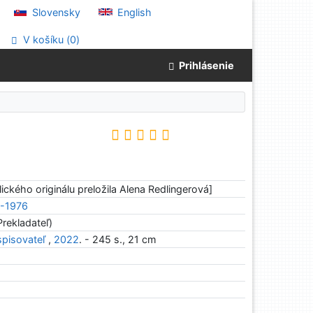
Slovensky
English
V košíku (
0
)
Prihlásenie
lického originálu preložila Alena Redlingerová]
0-1976
Prekladateľ)
spisovateľ
,
2022
. - 245 s., 21 cm