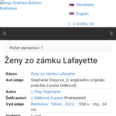
Prejsť na obsah
Slovensky
Prejsť na menu
Prehlásenie o webovej prístupnosti
English
V košíku (
0
)
Počet záznamov: 1
Ženy zo zámku Lafayette
Názov
Ženy zo zámku Lafayette
Aut.údaje
Stephanie Drayová, [z anglického originálu
preložila Zuzana Gáliková]
Autor
Dray Stephanie
Ďalší autori
Gáliková Zuzana
(Prekladateľ)
Vyd.údaje
Bratislava
:
Tatran
,
2022
. - 559 s. : mp., 24
cm
Vydanie
1. vyd.