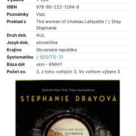
ISBN
978-80-222-1294-6
Poznámky
Viaz.
Preklad z
The women of chateau Lafayette /
Dray
Stephanie
Druh dok.
AUL
Jazyk dok.
slovenčina
Krajina
Slovenská republika
Systematika
820(73)-31
Báza dát
xkni - KNIHY
Počet ex.
3, z toho voľných 3, Vo voľnom výbere 3