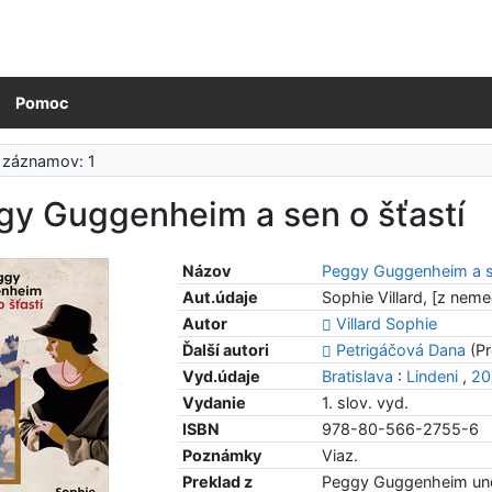
Pomoc
 záznamov: 1
gy Guggenheim a sen o šťastí
Názov
Peggy Guggenheim a se
Aut.údaje
Sophie Villard, [z neme
Autor
Villard Sophie
Ďalší autori
Petrigáčová Dana
(Pr
Vyd.údaje
Bratislava
:
Lindeni
,
20
Vydanie
1. slov. vyd.
ISBN
978-80-566-2755-6
Poznámky
Viaz.
Preklad z
Peggy Guggenheim und