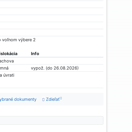
Vo voľnom výbere 2
islokácia
Info
achova
imná
vypož. (do 26.08.2026)
a úvrati
ybrané dokumenty
Zdieľať