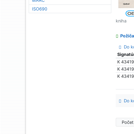
MARC
ISO690
kniha
Požiča
Do ko
Signatú
K 4341
K 43419
K 4341
Do ko
Počet