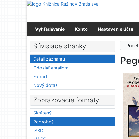
Prejsť na obsah
Prejsť na menu
Prehlásenie o webovej prístupnosti
Vyhľadávanie
Konto
Nastavenie účtu
Súvisiace stránky
Počet
Peg
Detail záznamu
Odoslať emailom
Export
Nový dotaz
Zobrazovacie formáty
Skrátený
Podrobný
ISBD