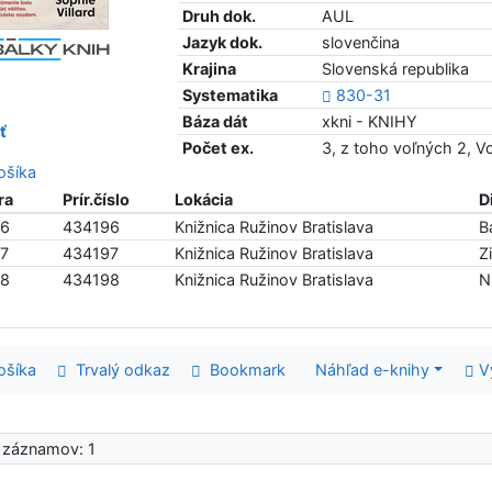
Druh dok.
AUL
Jazyk dok.
slovenčina
Krajina
Slovenská republika
Systematika
830-31
Báza dát
xkni - KNIHY
ť
Počet ex.
3, z toho voľných 2, 
šíka
ra
Prír.číslo
Lokácia
D
96
434196
Knižnica Ružinov Bratislava
B
7
434197
Knižnica Ružinov Bratislava
Z
98
434198
Knižnica Ružinov Bratislava
N
šíka
Trvalý odkaz
Bookmark
Náhľad e-knihy
V
 záznamov: 1