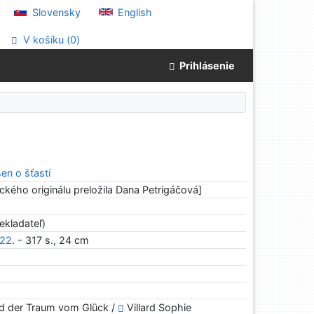
Slovensky
English
V košíku (
0
)
Prihlásenie
n o šťastí
ckého originálu preložila Dana Petrigáčová]
ekladateľ)
22
. - 317 s., 24 cm
 der Traum vom Glück /
Villard Sophie