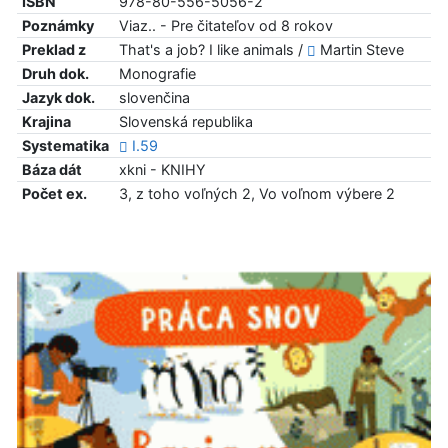
ISBN
978-80-556-5056-2
Poznámky
Viaz.. - Pre čitateľov od 8 rokov
Preklad z
That's a job? I like animals /
Martin Steve
Druh dok.
Monografie
Jazyk dok.
slovenčina
Krajina
Slovenská republika
Systematika
I.59
Báza dát
xkni - KNIHY
Počet ex.
3, z toho voľných 2, Vo voľnom výbere 2