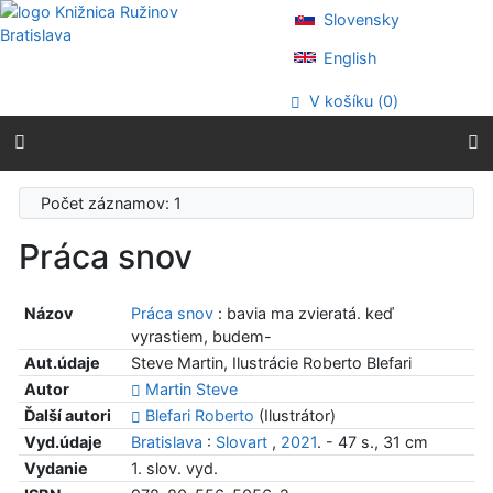
Prejsť na obsah
Slovensky
Prejsť na menu
Prehlásenie o webovej prístupnosti
English
V košíku (
0
)
Počet záznamov: 1
Práca snov
Názov
Práca snov
: bavia ma zvieratá. keď
vyrastiem, budem-
Aut.údaje
Steve Martin, Ilustrácie Roberto Blefari
Autor
Martin Steve
Ďalší autori
Blefari Roberto
(Ilustrátor)
Vyd.údaje
Bratislava
:
Slovart
,
2021
. - 47 s., 31 cm
Vydanie
1. slov. vyd.