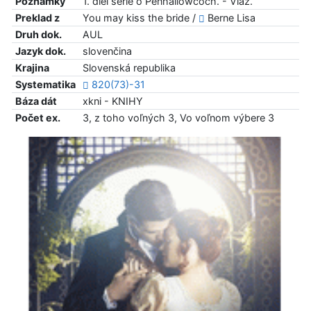
Poznámky
1. diel série o Penhallowcoch. - Viaz.
Preklad z
You may kiss the bride /
Berne Lisa
Druh dok.
AUL
Jazyk dok.
slovenčina
Krajina
Slovenská republika
Systematika
820(73)-31
Báza dát
xkni - KNIHY
Počet ex.
3, z toho voľných 3, Vo voľnom výbere 3