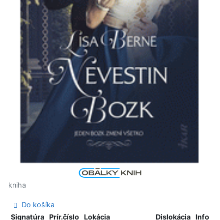
kniha
Do košíka
Signatúra
Prír.číslo
Lokácia
Dislokácia
Info