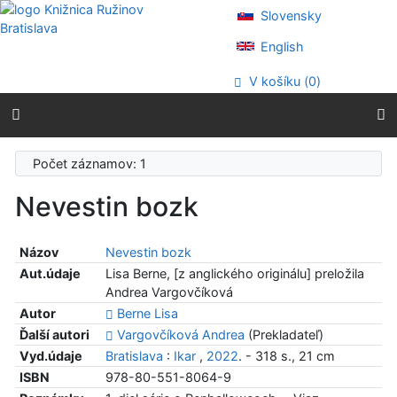
Prejsť na obsah
Slovensky
Prejsť na menu
Prehlásenie o webovej prístupnosti
English
V košíku (
0
)
Počet záznamov: 1
Nevestin bozk
Názov
Nevestin bozk
Aut.údaje
Lisa Berne, [z anglického originálu] preložila
Andrea Vargovčíková
Autor
Berne Lisa
Ďalší autori
Vargovčíková Andrea
(Prekladateľ)
Vyd.údaje
Bratislava
:
Ikar
,
2022
. - 318 s., 21 cm
ISBN
978-80-551-8064-9