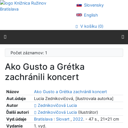
Prejsť na obsah
Slovensky
Prejsť na menu
Prehlásenie o webovej prístupnosti
English
V košíku (
0
)
Počet záznamov: 1
Ako Gusto a Grétka
zachránili koncert
Názov
Ako Gusto a Grétka zachránili koncert
Aut.údaje
Lucia Zednikovičová, [ilustrovala autorka]
Autor
Zednikovičová Lucia
Ďalší autori
Zednikovičová Lucia
(Ilustrátor)
Vyd.údaje
Bratislava
:
Slovart
,
2022
. - 47 s., 21x21 cm
Vydanie
1. vyd.