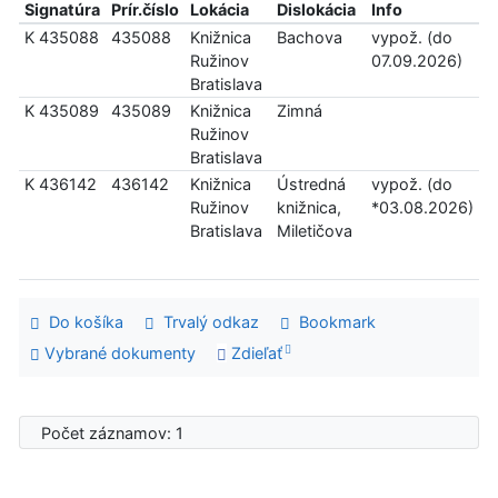
Signatúra
Prír.číslo
Lokácia
Dislokácia
Info
K 435088
435088
Knižnica
Bachova
vypož. (do
Ružinov
07.09.2026)
Bratislava
K 435089
435089
Knižnica
Zimná
Ružinov
Bratislava
K 436142
436142
Knižnica
Ústredná
vypož. (do
Ružinov
knižnica,
*03.08.2026)
Bratislava
Miletičova
Do košíka
Trvalý odkaz
Bookmark
Vybrané dokumenty
Zdieľať
Počet záznamov: 1