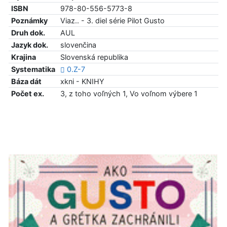
ISBN
978-80-556-5773-8
Poznámky
Viaz.. - 3. diel série Pilot Gusto
Druh dok.
AUL
Jazyk dok.
slovenčina
Krajina
Slovenská republika
Systematika
0.Z-7
Báza dát
xkni - KNIHY
Počet ex.
3, z toho voľných 1, Vo voľnom výbere 1