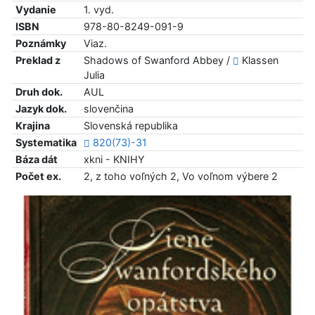
Vydanie
1. vyd.
ISBN
978-80-8249-091-9
Poznámky
Viaz.
Preklad z
Shadows of Swanford Abbey /
Klassen
Julia
Druh dok.
AUL
Jazyk dok.
slovenčina
Krajina
Slovenská republika
Systematika
820(73)-31
Báza dát
xkni - KNIHY
Počet ex.
2, z toho voľných 2, Vo voľnom výbere 2