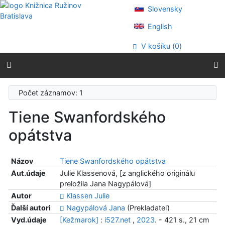
Prejsť na obsah
Slovensky
Prejsť na menu
Prehlásenie o webovej prístupnosti
English
V košíku (
0
)
Počet záznamov: 1
Tiene Swanfordského
opátstva
Názov
Tiene Swanfordského opátstva
Aut.údaje
Julie Klassenová, [z anglického originálu
preložila Jana Nagypálová]
Autor
Klassen Julie
Ďalší autori
Nagypálová Jana
(Prekladateľ)
Vyd.údaje
[Kežmarok]
:
i527.net
,
2023
. - 421 s., 21 cm