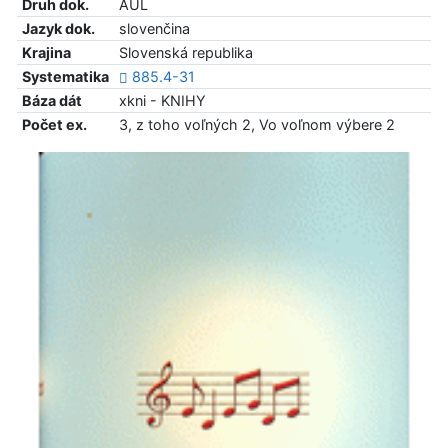
Druh dok.
AUL
Jazyk dok.
slovenčina
Krajina
Slovenská republika
Systematika
885.4-31
Báza dát
xkni - KNIHY
Počet ex.
3, z toho voľných 2, Vo voľnom výbere 2