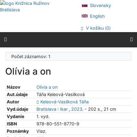
Prejsť na obsah
Slovensky
Prejsť na menu
Prehlásenie o webovej prístupnosti
English
V košíku (
0
)
Počet záznamov: 1
Olívia a on
Názov
Olívia a on
Aut.údaje
Táňa Keleová-Vasilková
Autor
Keleová-Vasilková Táňa
Vyd.údaje
Bratislava
:
Ikar
,
2023
. - 202 s., 21 cm
Vydanie
1. vyd.
ISBN
978-80-551-8770-9
Poznámky
Viaz.