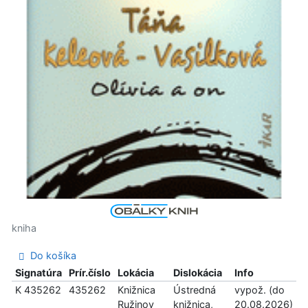
kniha
Do košíka
Signatúra
Prír.číslo
Lokácia
Dislokácia
Info
K 435262
435262
Knižnica
Ústredná
vypož. (do
Ružinov
knižnica,
20.08.2026)