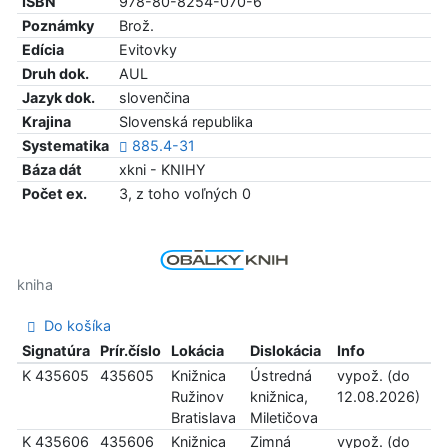
ISBN
978-80-8254-070-6
Poznámky
Brož.
Edícia
Evitovky
Druh dok.
AUL
Jazyk dok.
slovenčina
Krajina
Slovenská republika
Systematika
885.4-31
Báza dát
xkni - KNIHY
Počet ex.
3, z toho voľných 0
kniha
Do košíka
Signatúra
Prír.číslo
Lokácia
Dislokácia
Info
K 435605
435605
Knižnica
Ústredná
vypož. (do
Ružinov
knižnica,
12.08.2026)
Bratislava
Miletičova
K 435606
435606
Knižnica
Zimná
vypož. (do