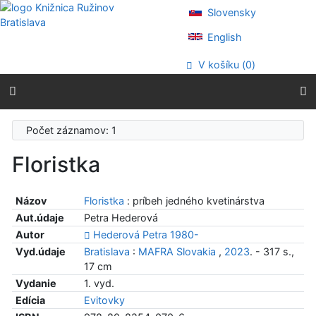
Prejsť na obsah
Slovensky
Prejsť na menu
Prehlásenie o webovej prístupnosti
English
V košíku (
0
)
Počet záznamov: 1
Floristka
Názov
Floristka
: príbeh jedného kvetinárstva
Aut.údaje
Petra Hederová
Autor
Hederová Petra 1980-
Vyd.údaje
Bratislava
:
MAFRA Slovakia
,
2023
. - 317 s.,
17 cm
Vydanie
1. vyd.
Edícia
Evitovky