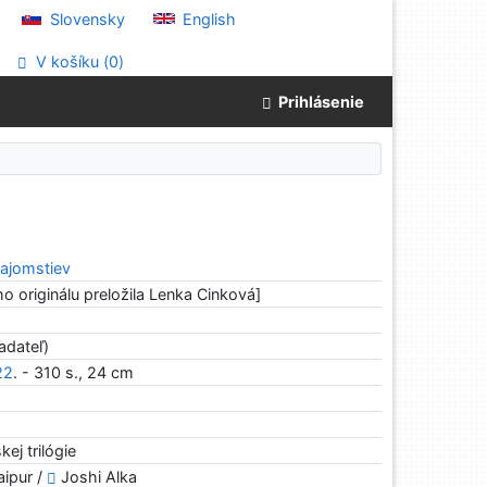
Slovensky
English
V košíku (
0
)
Prihlásenie
tajomstiev
ho originálu preložila Lenka Cinková]
adateľ)
22
. - 310 s., 24 cm
kej trilógie
aipur /
Joshi Alka