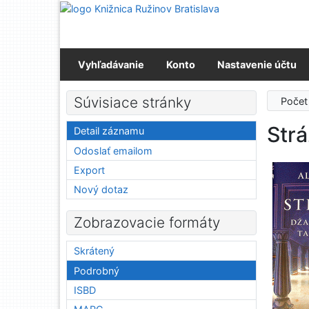
Prejsť na obsah
Prejsť na menu
Prehlásenie o webovej prístupnosti
Vyhľadávanie
Konto
Nastavenie účtu
Súvisiace stránky
Počet
Strá
Detail záznamu
Odoslať emailom
Export
Nový dotaz
Zobrazovacie formáty
Skrátený
Podrobný
ISBD