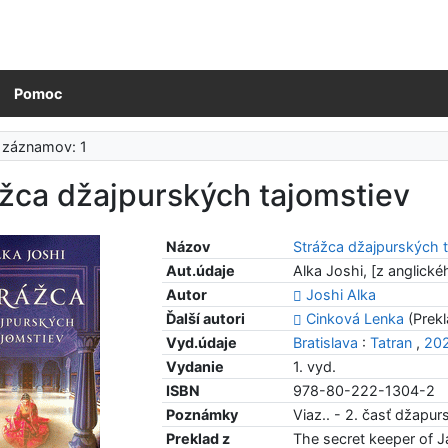
Pomoc
 záznamov: 1
žca džajpurských tajomstiev
Názov
Strážca džajpurských 
Aut.údaje
Alka Joshi, [z anglické
Autor
Joshi Alka
Ďalší autori
Cinková Lenka
(Prekl
Vyd.údaje
Bratislava
:
Tatran
,
20
Vydanie
1. vyd.
ISBN
978-80-222-1304-2
Poznámky
Viaz.. - 2. časť džapurs
Preklad z
The secret keeper of J