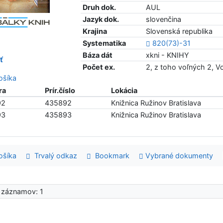
Druh dok.
AUL
Jazyk dok.
slovenčina
Krajina
Slovenská republika
Systematika
820(73)-31
Báza dát
xkni - KNIHY
ť
Počet ex.
2, z toho voľných 2, 
šíka
ra
Prír.číslo
Lokácia
92
435892
Knižnica Ružinov Bratislava
93
435893
Knižnica Ružinov Bratislava
šíka
Trvalý odkaz
Bookmark
Vybrané dokumenty
 záznamov: 1