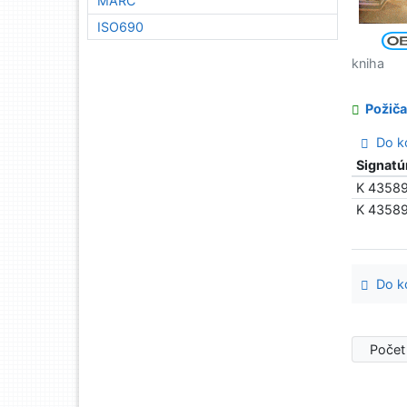
MARC
ISO690
kniha
Požiča
Do ko
Signatú
K 4358
K 4358
Do ko
Počet