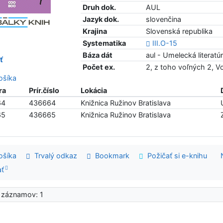
Druh dok.
AUL
Jazyk dok.
slovenčina
Krajina
Slovenská republika
Systematika
III.O-15
Báza dát
aul - Umelecká literatú
ť
Počet ex.
2, z toho voľných 2, 
šíka
ra
Prír.číslo
Lokácia
64
436664
Knižnica Ružinov Bratislava
65
436665
Knižnica Ružinov Bratislava
šíka
Trvalý odkaz
Bookmark
Požičať si e-knihu
ať
 záznamov: 1