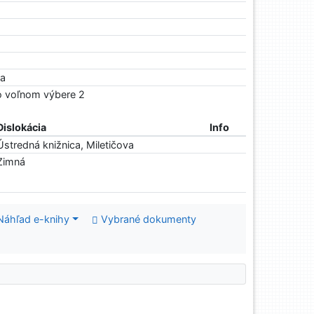
ra
Vo voľnom výbere 2
Dislokácia
Info
Ústredná knižnica, Miletičova
Zimná
Náhľad e-knihy
Vybrané dokumenty