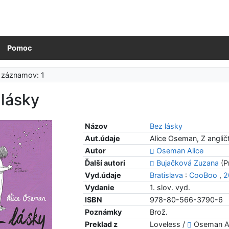
Pomoc
 záznamov: 1
 lásky
Názov
Bez lásky
Aut.údaje
Alice Oseman, Z anglič
Autor
Oseman Alice
Ďalší autori
Bujačková Zuzana
(P
Vyd.údaje
Bratislava
:
CooBoo
,
2
Vydanie
1. slov. vyd.
ISBN
978-80-566-3790-6
Poznámky
Brož.
Preklad z
Loveless /
Oseman Al