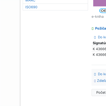
MARC
ISO690
e-kniha
Požiča
Do ko
Signatú
K 4366
K 4366
Do ko
Zdieľ
Počet