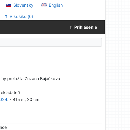
Slovensky
English
V košíku (
0
)
Prihlásenie
tiny preložila Zuzana Bujačková
rekladateľ)
024
. - 415 s., 20 cm
ice