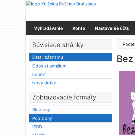
Prejsť na obsah
Prejsť na menu
Prehlásenie o webovej prístupnosti
Vyhľadávanie
Konto
Nastavenie účtu
Súvisiace stránky
Počet
Bez
Detail záznamu
Odoslať emailom
Export
Nový dotaz
Zobrazovacie formáty
Skrátený
Podrobný
ISBD