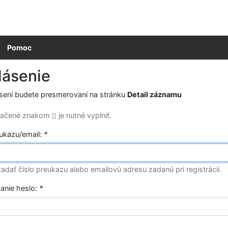
Pomoc
lásenie
ásení budete presmerovaní na stránku
Detail záznamu
značené znakom
je nutné vyplniť.
eukazu/email:
*
adať číslo preukazu alebo emailovú adresu zadanú pri registrácii.
vanie heslo:
*