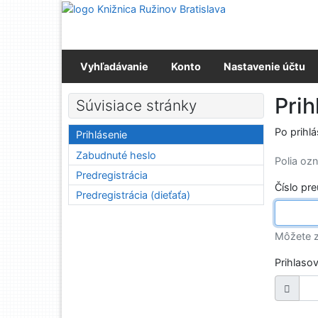
Prejsť na obsah
Prejsť na menu
Prehlásenie o webovej prístupnosti
Vyhľadávanie
Konto
Nastavenie účtu
Prih
Súvisiace stránky
Po prihl
Prihlásenie
Zabudnuté heslo
Polia o
Predregistrácia
Číslo pr
Predregistrácia (dieťaťa)
Môžete z
Prihlaso