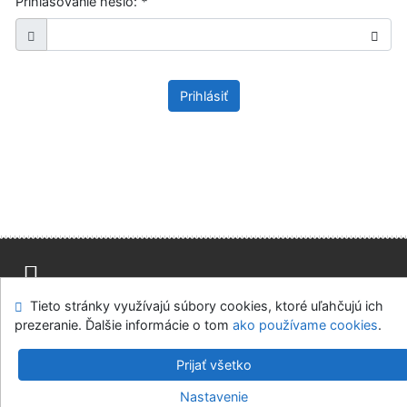
Prihlasovanie heslo:
*
Prihlásiť
Tieto stránky využívajú súbory cookies, ktoré uľahčujú ich
Mapa stránok
Prístupnosť
Súkromie
prezeranie. Ďalšie informácie o tom
ako používame cookies
.
Modul OpenSearch
Napíšte nám
Nastavenie cookies
Prijať všetko
Knižnica Ružinov Bratislava
Nastavenie
©1993-2026
IPAC
v.4.8.63a
-
Cosmotron Slovakia, s.r.o.