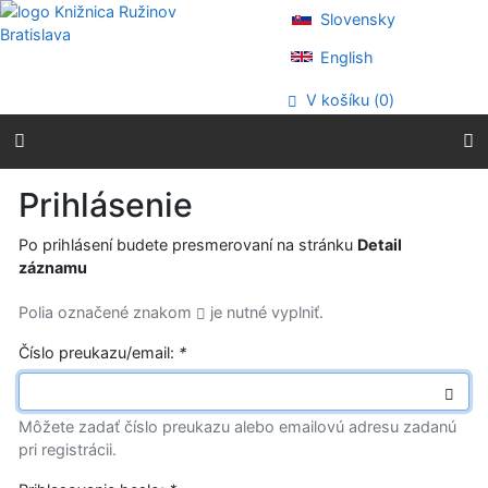
Prejsť na obsah
Slovensky
Prejsť na menu
Prehlásenie o webovej prístupnosti
English
V košíku (
0
)
Prihlásenie
Po prihlásení budete presmerovaní na stránku
Detail
záznamu
Polia označené znakom
je nutné vyplniť.
Číslo preukazu/email:
*
Môžete zadať číslo preukazu alebo emailovú adresu zadanú
pri registrácii.