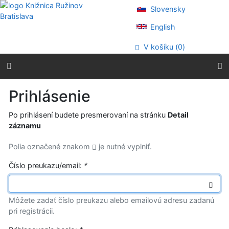
Prejsť na obsah
Slovensky
Prejsť na menu
Prehlásenie o webovej prístupnosti
English
V košíku (
0
)
Prihlásenie
Po prihlásení budete presmerovaní na stránku
Detail
záznamu
Polia označené znakom
je nutné vyplniť.
Číslo preukazu/email:
*
Môžete zadať číslo preukazu alebo emailovú adresu zadanú
pri registrácii.