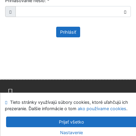
Prihlasovanie heslo:
*
Prihlásiť
Tieto stránky využívajú súbory cookies, ktoré uľahčujú ich
Mapa stránok
Prístupnosť
Súkromie
prezeranie. Ďalšie informácie o tom
ako používame cookies
.
Modul OpenSearch
Napíšte nám
Nastavenie cookies
Prijať všetko
Knižnica Ružinov Bratislava
Nastavenie
©1993-2026
IPAC
v.4.8.63a
-
Cosmotron Slovakia, s.r.o.