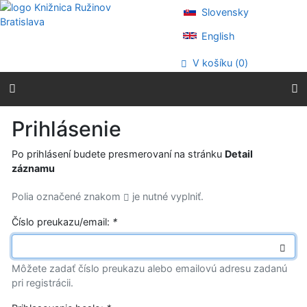
Prejsť na obsah
Slovensky
Prejsť na menu
Prehlásenie o webovej prístupnosti
English
V košíku (
0
)
Prihlásenie
Po prihlásení budete presmerovaní na stránku
Detail
záznamu
Polia označené znakom
je nutné vyplniť.
Číslo preukazu/email:
*
Môžete zadať číslo preukazu alebo emailovú adresu zadanú
pri registrácii.