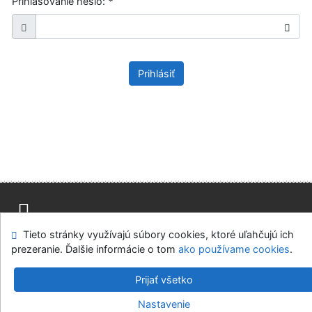
Prihlasovanie heslo:
*
Prihlásiť
Tieto stránky využívajú súbory cookies, ktoré uľahčujú ich
Mapa stránok
Prístupnosť
Súkromie
prezeranie. Ďalšie informácie o tom
ako používame cookies
.
Modul OpenSearch
Napíšte nám
Nastavenie cookies
Prijať všetko
Knižnica Ružinov Bratislava
Nastavenie
©1993-2026
IPAC
v.4.8.63a
-
Cosmotron Slovakia, s.r.o.