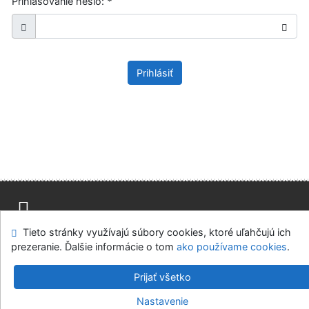
Prihlasovanie heslo:
*
Prihlásiť
Tieto stránky využívajú súbory cookies, ktoré uľahčujú ich
Mapa stránok
Prístupnosť
Súkromie
prezeranie. Ďalšie informácie o tom
ako používame cookies
.
Modul OpenSearch
Napíšte nám
Nastavenie cookies
Prijať všetko
Knižnica Ružinov Bratislava
Nastavenie
©1993-2026
IPAC
v.4.8.63a
-
Cosmotron Slovakia, s.r.o.