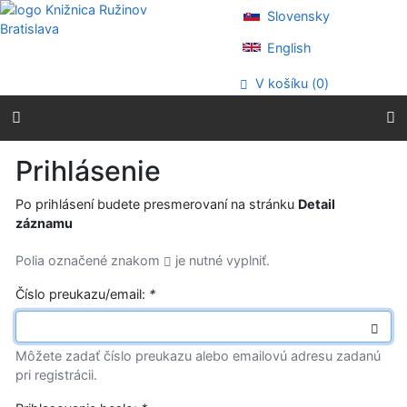
Prejsť na obsah
Slovensky
Prejsť na menu
Prehlásenie o webovej prístupnosti
English
V košíku (
0
)
Prihlásenie
Po prihlásení budete presmerovaní na stránku
Detail
záznamu
Polia označené znakom
je nutné vyplniť.
Číslo preukazu/email:
*
Môžete zadať číslo preukazu alebo emailovú adresu zadanú
pri registrácii.