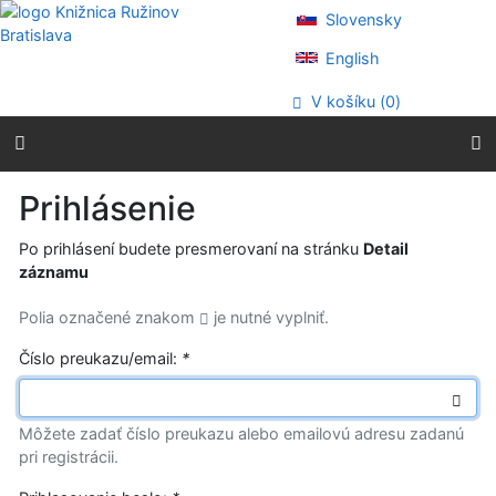
Prejsť na obsah
Slovensky
Prejsť na menu
Prehlásenie o webovej prístupnosti
English
V košíku (
0
)
Prihlásenie
Po prihlásení budete presmerovaní na stránku
Detail
záznamu
Polia označené znakom
je nutné vyplniť.
Číslo preukazu/email:
*
Môžete zadať číslo preukazu alebo emailovú adresu zadanú
pri registrácii.