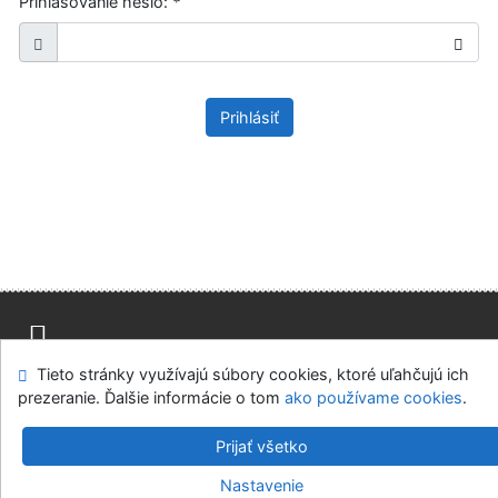
Prihlasovanie heslo:
*
Prihlásiť
Tieto stránky využívajú súbory cookies, ktoré uľahčujú ich
Mapa stránok
Prístupnosť
Súkromie
prezeranie. Ďalšie informácie o tom
ako používame cookies
.
Modul OpenSearch
Napíšte nám
Nastavenie cookies
Prijať všetko
Knižnica Ružinov Bratislava
Nastavenie
©1993-2026
IPAC
v.4.8.63a
-
Cosmotron Slovakia, s.r.o.