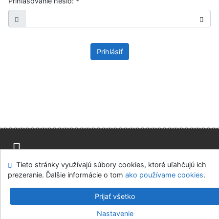
Prihlasovanie heslo:
*
Prihlásiť
Tieto stránky využívajú súbory cookies, ktoré uľahčujú ich
Mapa stránok
Prístupnosť
Súkromie
prezeranie. Ďalšie informácie o tom
ako používame cookies
.
Modul OpenSearch
Napíšte nám
Nastavenie cookies
Prijať všetko
Knižnica Ružinov Bratislava
Nastavenie
©1993-2026
IPAC
v.4.8.63a
-
Cosmotron Slovakia, s.r.o.