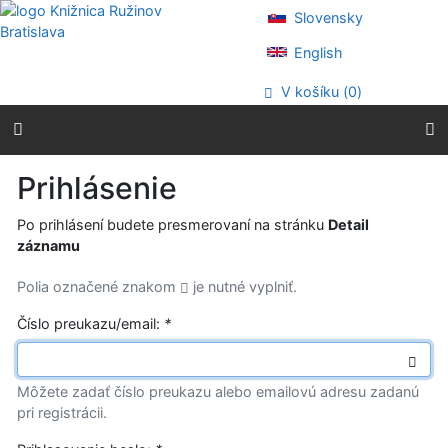
Prejsť na obsah
Slovensky
Prejsť na menu
Prehlásenie o webovej prístupnosti
English
V košíku (
0
)
Prihlásenie
Po prihlásení budete presmerovaní na stránku
Detail
záznamu
Polia označené znakom
je nutné vyplniť.
Číslo preukazu/email:
*
Môžete zadať číslo preukazu alebo emailovú adresu zadanú
pri registrácii.