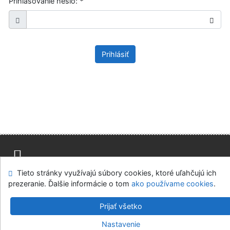
Prihlasovanie heslo:
*
Prihlásiť
Tieto stránky využívajú súbory cookies, ktoré uľahčujú ich
Mapa stránok
Prístupnosť
Súkromie
prezeranie. Ďalšie informácie o tom
ako používame cookies
.
Modul OpenSearch
Napíšte nám
Nastavenie cookies
Prijať všetko
Knižnica Ružinov Bratislava
Nastavenie
©1993-2026
IPAC
v.4.8.63a
-
Cosmotron Slovakia, s.r.o.