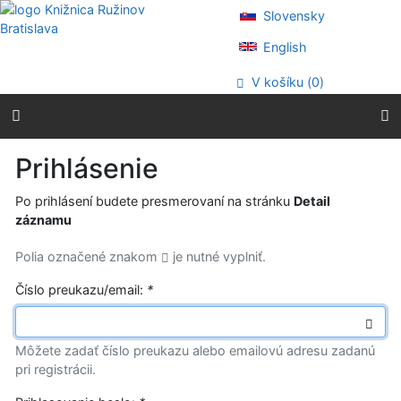
Prejsť na obsah
Slovensky
Prejsť na menu
Prehlásenie o webovej prístupnosti
English
V košíku (
0
)
Prihlásenie
Po prihlásení budete presmerovaní na stránku
Detail
záznamu
Polia označené znakom
je nutné vyplniť.
Číslo preukazu/email:
*
Môžete zadať číslo preukazu alebo emailovú adresu zadanú
pri registrácii.