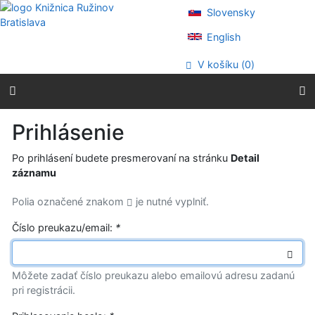
Prejsť na obsah
Slovensky
Prejsť na menu
Prehlásenie o webovej prístupnosti
English
V košíku (
0
)
Prihlásenie
Po prihlásení budete presmerovaní na stránku
Detail
záznamu
Polia označené znakom
je nutné vyplniť.
Číslo preukazu/email:
*
Môžete zadať číslo preukazu alebo emailovú adresu zadanú
pri registrácii.