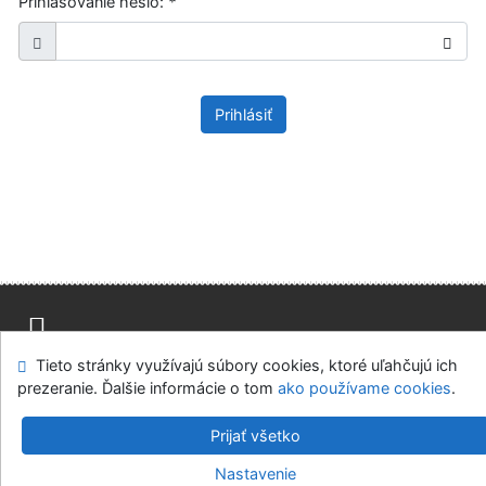
Prihlasovanie heslo:
*
Prihlásiť
Tieto stránky využívajú súbory cookies, ktoré uľahčujú ich
Mapa stránok
Prístupnosť
Súkromie
prezeranie. Ďalšie informácie o tom
ako používame cookies
.
Modul OpenSearch
Napíšte nám
Nastavenie cookies
Prijať všetko
Knižnica Ružinov Bratislava
Nastavenie
©1993-2026
IPAC
v.4.8.63a
-
Cosmotron Slovakia, s.r.o.