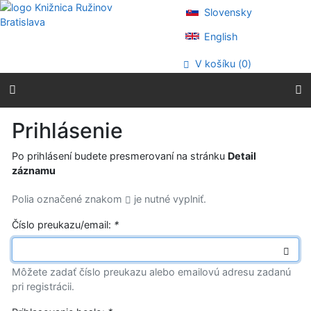
Prejsť na obsah
Slovensky
Prejsť na menu
Prehlásenie o webovej prístupnosti
English
V košíku (
0
)
Prihlásenie
Po prihlásení budete presmerovaní na stránku
Detail
záznamu
Polia označené znakom
je nutné vyplniť.
Číslo preukazu/email:
*
Môžete zadať číslo preukazu alebo emailovú adresu zadanú
pri registrácii.