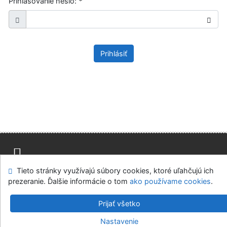
Prihlasovanie heslo:
*
Prihlásiť
Tieto stránky využívajú súbory cookies, ktoré uľahčujú ich
Mapa stránok
Prístupnosť
Súkromie
prezeranie. Ďalšie informácie o tom
ako používame cookies
.
Modul OpenSearch
Napíšte nám
Nastavenie cookies
Prijať všetko
Knižnica Ružinov Bratislava
Nastavenie
©1993-2026
IPAC
v.4.8.63a
-
Cosmotron Slovakia, s.r.o.