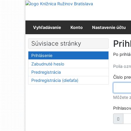
Prejsť na obsah
Prejsť na menu
Prehlásenie o webovej prístupnosti
Vyhľadávanie
Konto
Nastavenie účtu
Prih
Súvisiace stránky
Po prihl
Prihlásenie
Zabudnuté heslo
Polia o
Predregistrácia
Číslo pr
Predregistrácia (dieťaťa)
Môžete z
Prihlaso