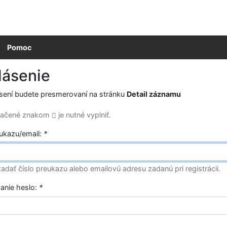
Pomoc
lásenie
ásení budete presmerovaní na stránku
Detail záznamu
značené znakom
je nutné vyplniť.
eukazu/email:
*
adať číslo preukazu alebo emailovú adresu zadanú pri registrácii.
vanie heslo:
*