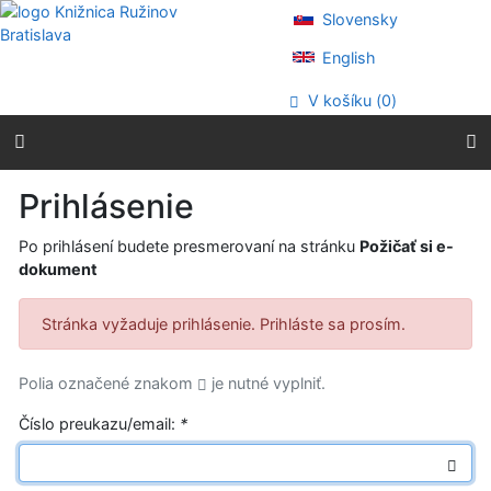
Prejsť na obsah
Slovensky
Prejsť na menu
Prehlásenie o webovej prístupnosti
English
V košíku (
0
)
Prihlásenie
Po prihlásení budete presmerovaní na stránku
Požičať si e-
dokument
Stránka vyžaduje prihlásenie. Prihláste sa prosím.
Polia označené znakom
je nutné vyplniť.
Číslo preukazu/email:
*