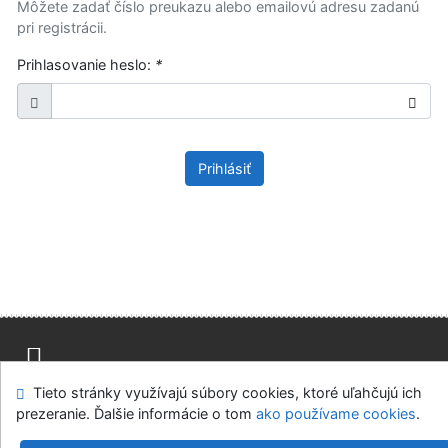
Môžete zadať číslo preukazu alebo emailovú adresu zadanú
pri registrácii.
Prihlasovanie heslo:
*
Prihlásiť
Tieto stránky využívajú súbory cookies, ktoré uľahčujú ich
Mapa stránok
Prístupnosť
Súkromie
prezeranie. Ďalšie informácie o tom
ako používame cookies
.
Modul OpenSearch
Napíšte nám
Nastavenie cookies