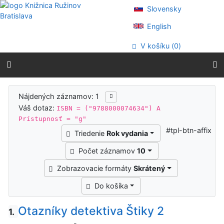
Prejsť na obsah
Slovensky
Prejsť na menu
Prehlásenie o webovej prístupnosti
English
V košíku (
0
)
Výsledky vyhľadávania
Nájdených záznamov: 1
Váš dotaz:
ISBN = ("9788000074634") A
Prístupnosť = "g"
#tpl-btn-affix
Triedenie
Rok vydania
Počet záznamov
10
Zobrazovacie formáty
Skrátený
Do košíka
Otazníky detektiva Štiky 2
1.