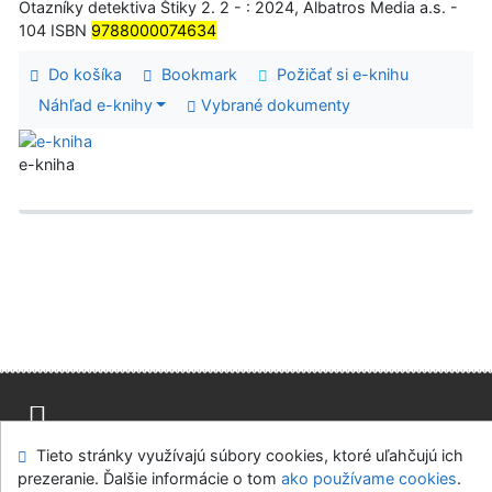
Otazníky detektiva Štiky 2. 2 - : 2024, Albatros Media a.s. -
104 ISBN
9788000074634
Do košíka
Bookmark
Požičať si e-knihu
Náhľad e-knihy
Vybrané dokumenty
e-kniha
Tieto stránky využívajú súbory cookies, ktoré uľahčujú ich
Mapa stránok
Prístupnosť
Súkromie
prezeranie. Ďalšie informácie o tom
ako používame cookies
.
Modul OpenSearch
Napíšte nám
Nastavenie cookies