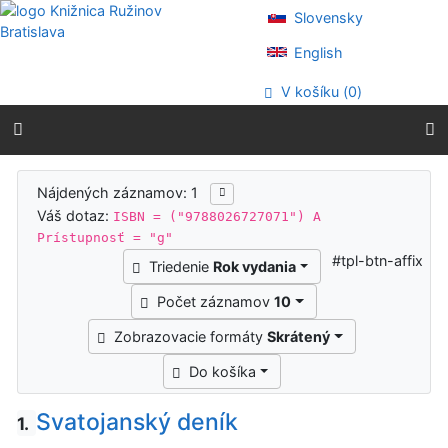
Prejsť na obsah
Slovensky
Prejsť na menu
Prehlásenie o webovej prístupnosti
English
V košíku (
0
)
Výsledky vyhľadávania
Nájdených záznamov: 1
Váš dotaz:
ISBN = ("9788026727071") A
Prístupnosť = "g"
#tpl-btn-affix
Triedenie
Rok vydania
Počet záznamov
10
Zobrazovacie formáty
Skrátený
Do košíka
Svatojanský deník
1.