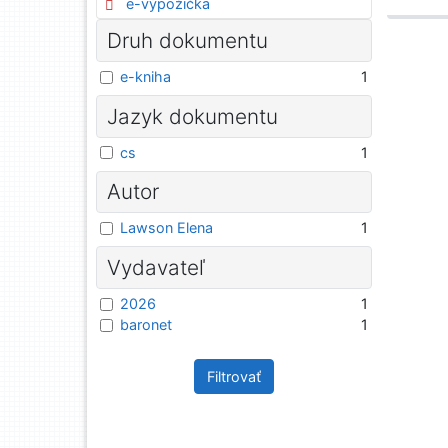
e-výpožička
Druh dokumentu
e-kniha
1
Jazyk dokumentu
cs
1
Autor
Lawson Elena
1
Vydavateľ
2026
1
baronet
1
Filtrovať