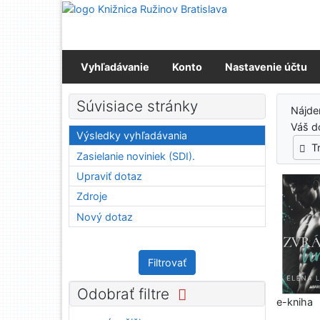
Prejsť na obsah
Prejsť na menu
Prehlásenie o webovej prístupnosti
Vyhľadávanie
Konto
Nastavenie účtu
Výs
Súvisiace stránky
Nájd
Váš d
Výsledky vyhľadávania
T
Zasielanie noviniek (SDI).
Upraviť dotaz
Zdroje
Nový dotaz
Filtrovať
Odobrať filtre
e-kniha