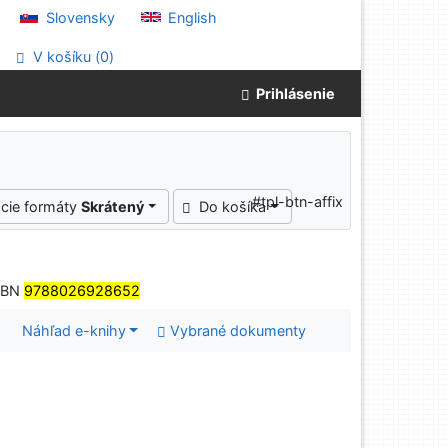
Slovensky
English
V košíku (
0
)
Prihlásenie
#tpl-btn-affix
cie formáty
Skrátený
Do košíka
ISBN
9788026928652
Náhľad e-knihy
Vybrané dokumenty