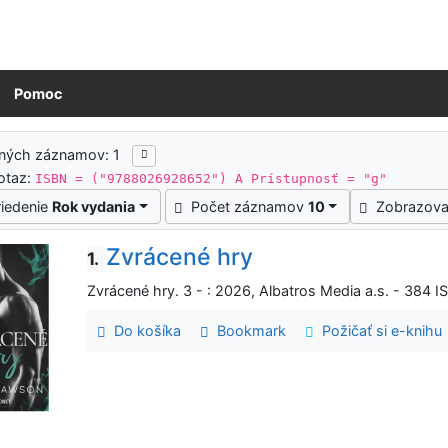
Pomoc
ledky vyhľadávania
ených záznamov: 1
otaz:
ISBN = ("9788026928652") A Prístupnosť = "g"
riedenie
Rok vydania
Počet záznamov
10
Zobrazova
Zvrácené hry
1.
Zvrácené hry. 3 - : 2026, Albatros Media a.s. - 384 
Do košíka
Bookmark
Požičať si e-knihu