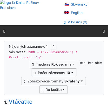
Prejsť na obsah
Slovensky
Prejsť na menu
Prehlásenie o webovej prístupnosti
English
V košíku (
0
)
Výsledky vyhľadávania
Nájdených záznamov: 1
Váš dotaz:
ISBN = ("9788056650561") A
Prístupnosť = "g"
#tpl-btn-affix
Triedenie
Rok vydania
Počet záznamov
10
Zobrazovacie formáty
Skrátený
Do košíka
Vtáčatko
1.