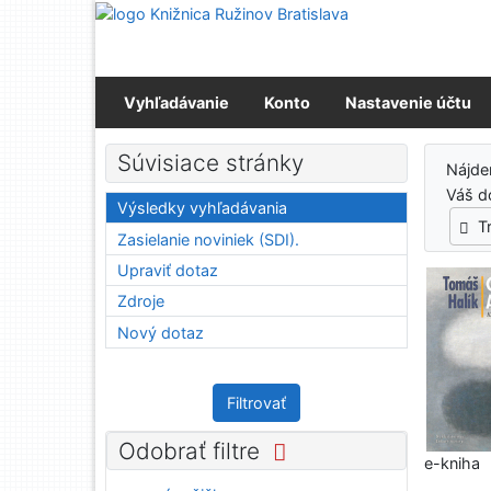
Prejsť na obsah
Prejsť na menu
Prehlásenie o webovej prístupnosti
Vyhľadávanie
Konto
Nastavenie účtu
Výs
Súvisiace stránky
Nájd
Váš d
Výsledky vyhľadávania
T
Zasielanie noviniek (SDI).
Upraviť dotaz
Zdroje
Nový dotaz
Filtrovať
Odobrať filtre
e-kniha