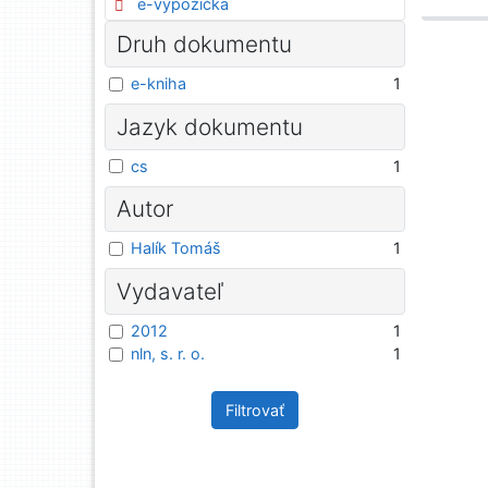
e-výpožička
Druh dokumentu
e-kniha
1
Jazyk dokumentu
cs
1
Autor
Halík Tomáš
1
Vydavateľ
2012
1
nln, s. r. o.
1
Filtrovať