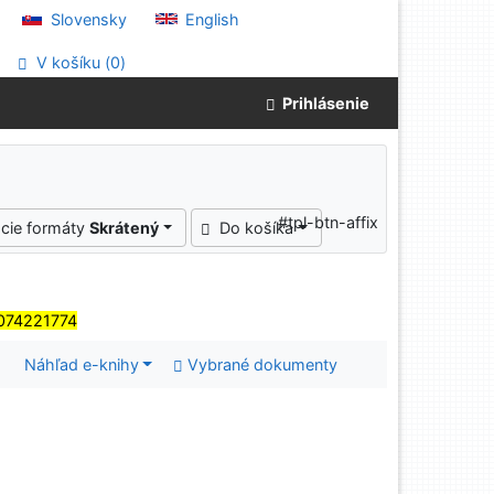
Slovensky
English
V košíku (
0
)
Prihlásenie
#tpl-btn-affix
cie formáty
Skrátený
Do košíka
074221774
Náhľad e-knihy
Vybrané dokumenty