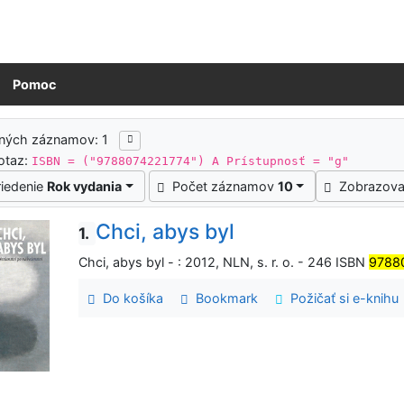
Pomoc
ledky vyhľadávania
ených záznamov: 1
otaz:
ISBN = ("9788074221774") A Prístupnosť = "g"
riedenie
Rok vydania
Počet záznamov
10
Zobrazova
Chci, abys byl
1.
Chci, abys byl - : 2012, NLN, s. r. o. - 246 ISBN
9788
Do košíka
Bookmark
Požičať si e-knihu