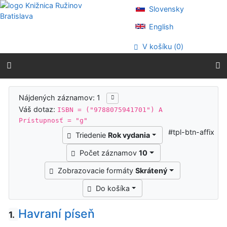
Prejsť na obsah
Slovensky
Prejsť na menu
Prehlásenie o webovej prístupnosti
English
V košíku (
0
)
Výsledky vyhľadávania
Nájdených záznamov: 1
Váš dotaz:
ISBN = ("9788075941701") A
Prístupnosť = "g"
#tpl-btn-affix
Triedenie
Rok vydania
Počet záznamov
10
Zobrazovacie formáty
Skrátený
Do košíka
Havraní píseň
1.