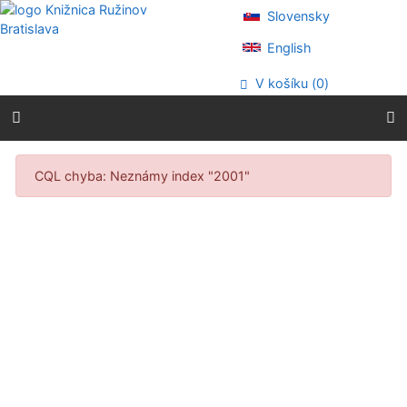
Prejsť na obsah
Slovensky
Prejsť na menu
Prehlásenie o webovej prístupnosti
English
V košíku (
0
)
Výsledky vyhľadávania
CQL chyba: Neznámy index "2001"