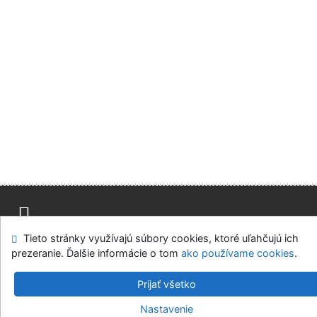
Tieto stránky využívajú súbory cookies, ktoré uľahčujú ich
Mapa stránok
Prístupnosť
Súkromie
prezeranie. Ďalšie informácie o tom
ako používame cookies
.
Modul OpenSearch
Napíšte nám
Nastavenie cookies
Prijať všetko
Knižnica Ružinov Bratislava
Nastavenie
©1993-2026
IPAC
v.4.8.63a
-
Cosmotron Slovakia, s.r.o.