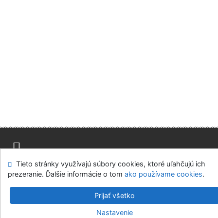
Tieto stránky využívajú súbory cookies, ktoré uľahčujú ich
Mapa stránok
Prístupnosť
Súkromie
prezeranie. Ďalšie informácie o tom
ako používame cookies
.
Modul OpenSearch
Napíšte nám
Nastavenie cookies
Prijať všetko
Knižnica Ružinov Bratislava
Nastavenie
©1993-2026
IPAC
v.4.8.63a
-
Cosmotron Slovakia, s.r.o.