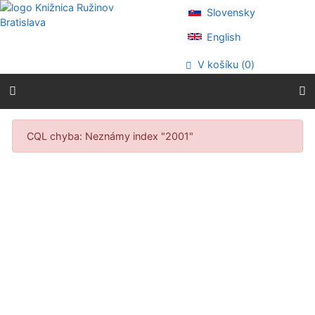
Prejsť na obsah
Slovensky
Prejsť na menu
Prehlásenie o webovej prístupnosti
English
V košíku (
0
)
Výsledky vyhľadávania
CQL chyba: Neznámy index "2001"