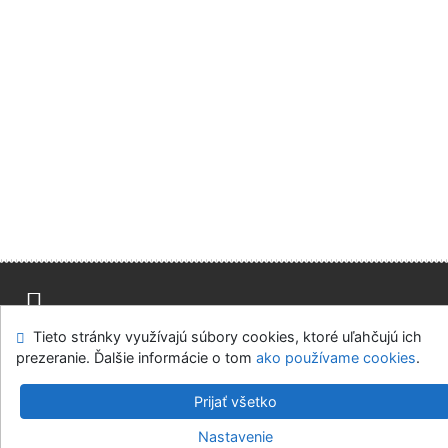
Tieto stránky využívajú súbory cookies, ktoré uľahčujú ich
Mapa stránok
Prístupnosť
Súkromie
prezeranie. Ďalšie informácie o tom
ako používame cookies
.
Modul OpenSearch
Napíšte nám
Nastavenie cookies
Prijať všetko
Knižnica Ružinov Bratislava
Nastavenie
©1993-2026
IPAC
v.4.8.63a
-
Cosmotron Slovakia, s.r.o.