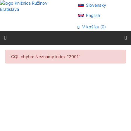
Prejsť na obsah
Slovensky
Prejsť na menu
Prehlásenie o webovej prístupnosti
English
V košíku (
0
)
Výsledky vyhľadávania
CQL chyba: Neznámy index "2001"