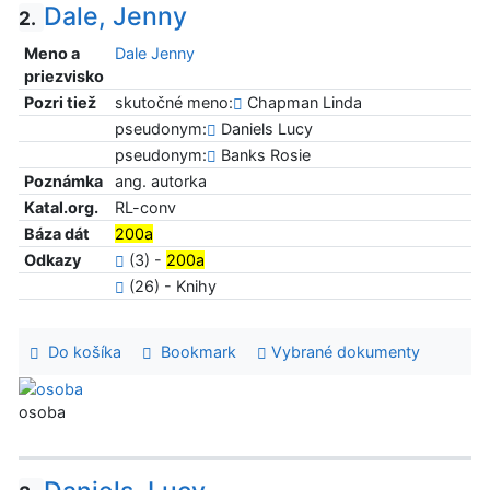
Dale, Jenny
2.
Meno a
Dale Jenny
priezvisko
Pozri tiež
skutočné meno:
Chapman Linda
pseudonym:
Daniels Lucy
pseudonym:
Banks Rosie
Poznámka
ang. autorka
Katal.org.
RL-conv
Báza dát
200a
Odkazy
(3) -
200a
(26) - Knihy
Do košíka
Bookmark
Vybrané dokumenty
osoba