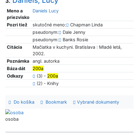
Daniels, Lucy
3.
Meno a
Daniels Lucy
priezvisko
Pozri tiež
skutočné meno:
Chapman Linda
pseudonym:
Dale Jenny
pseudonym:
Banks Rosie
Citácia
Mačiatka v kuchyni. Bratislava : Mladé letá,
2002.
Poznámka
angl. autorka
Báza dát
200a
Odkazy
(3) -
200a
(2) - Knihy
Do košíka
Bookmark
Vybrané dokumenty
osoba