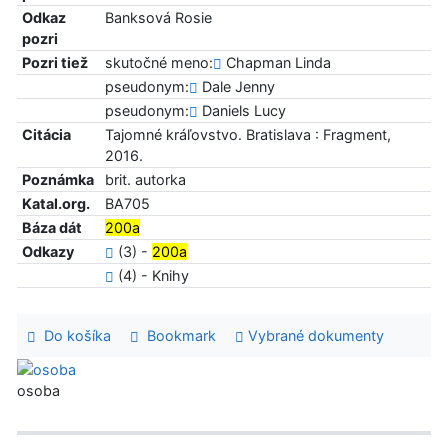
Odkaz
Banksová Rosie
pozri
Pozri tiež
skutočné meno:
Chapman Linda
pseudonym:
Dale Jenny
pseudonym:
Daniels Lucy
Citácia
Tajomné kráľovstvo. Bratislava : Fragment,
2016.
Poznámka
brit. autorka
Katal.org.
BA705
Báza dát
200a
Odkazy
(3) -
200a
(4) - Knihy
Do košíka
Bookmark
Vybrané dokumenty
osoba