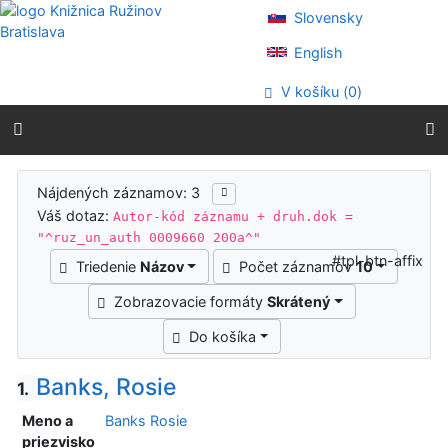
Prejsť na obsah
Slovensky
Prejsť na menu
Prehlásenie o webovej prístupnosti
English
V košíku (
0
)
Výsledky vyhľadávania
Nájdených záznamov: 3
Váš dotaz:
Autor-kód záznamu + druh.dok =
"^ruz_un_auth 0009660 200a^"
#tpl-btn-affix
Triedenie
Názov
Počet záznamov
10
Zobrazovacie formáty
Skrátený
Do košíka
Banks, Rosie
1.
Meno a
Banks Rosie
priezvisko