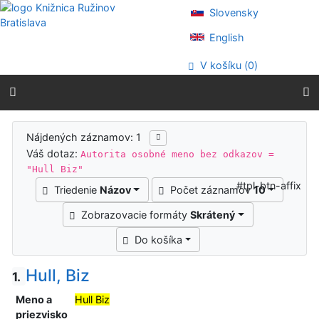
Prejsť na obsah
Slovensky
Prejsť na menu
Prehlásenie o webovej prístupnosti
English
V košíku (
0
)
Výsledky vyhľadávania
Nájdených záznamov: 1
Váš dotaz:
Autorita osobné meno bez odkazov =
"Hull Biz"
#tpl-btn-affix
Triedenie
Názov
Počet záznamov
10
Zobrazovacie formáty
Skrátený
Do košíka
Hull, Biz
1.
Meno a
Hull Biz
priezvisko