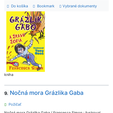
Do košíka
Bookmark
Vybrané dokumenty
kniha
Nočná mora Grázlika Gaba
9.
Požičať
Nočná mora Grázlika Gaba / Francesca Simon ; ilustroval