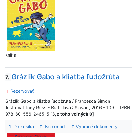
kniha
Grázlik Gabo a kliatba ľudožrúta
7.
Rezervovať
Grázlik Gabo a kliatba ľudožrúta / Francesca Simon ;
ilustroval Tony Ross - Bratislava : Slovart, 2016 - 109 s. ISBN
978-80-556-2465-5 [
3, z toho voľných 0
]
Do košíka
Bookmark
Vybrané dokumenty