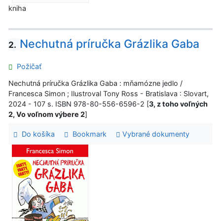
kniha
Nechutná príručka Grázlika Gaba
2.
Požičať
Nechutná príručka Grázlika Gaba : mňamózne jedlo /
Francesca Simon ; Ilustroval Tony Ross - Bratislava : Slovart,
2024 - 107 s. ISBN 978-80-556-6596-2 [
3, z toho voľných
2, Vo voľnom výbere 2
]
Do košíka
Bookmark
Vybrané dokumenty