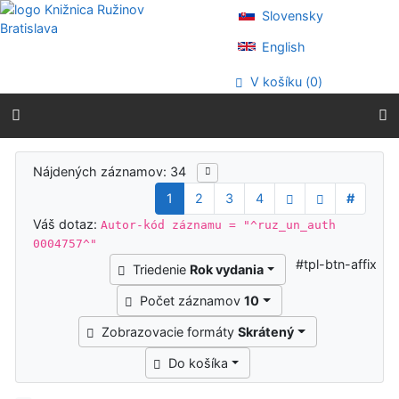
Prejsť na obsah
Slovensky
Prejsť na menu
Prehlásenie o webovej prístupnosti
English
V košíku (
0
)
Výsledky vyhľadávania
Nájdených záznamov: 34
1
2
3
4
#
Váš dotaz:
Autor-kód záznamu = "^ruz_un_auth
0004757^"
#tpl-btn-affix
Triedenie
Rok vydania
Počet záznamov
10
Zobrazovacie formáty
Skrátený
Do košíka