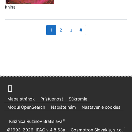
kniha
1
2
#
Mapa stránok
Prístupnosť
Súkromie
Modul OpenSearch
Napíšte nám
Nastavenie cookies
Knižnica Ružinov Bratislava
©1993-2026
IPAC
v.4.8.63a
-
Cosmotron Slovakia, s.r.o.