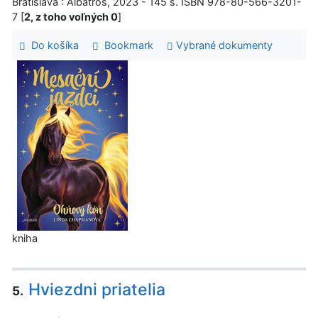
Bratislava : Albatros, 2023 - 145 s. ISBN 978-80-566-3201-
7 [
2, z toho voľných 0
]
Do košíka
Bookmark
Vybrané dokumenty
kniha
Hviezdni priatelia
5.