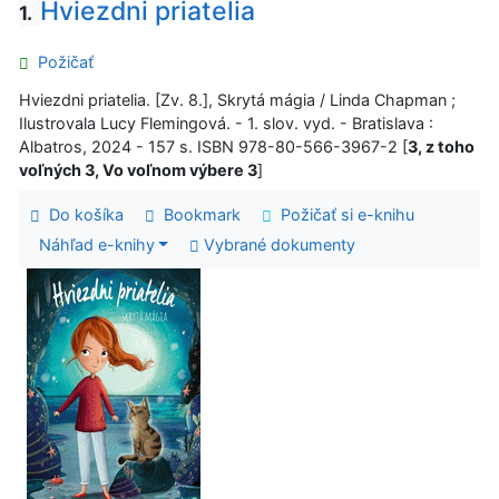
Hviezdni priatelia
1.
Požičať
Hviezdni priatelia. [Zv. 8.], Skrytá mágia / Linda Chapman ;
Ilustrovala Lucy Flemingová. - 1. slov. vyd. - Bratislava :
Albatros, 2024 - 157 s. ISBN 978-80-566-3967-2 [
3, z toho
voľných 3, Vo voľnom výbere 3
]
Do košíka
Bookmark
Požičať si e-knihu
Náhľad e-knihy
Vybrané dokumenty