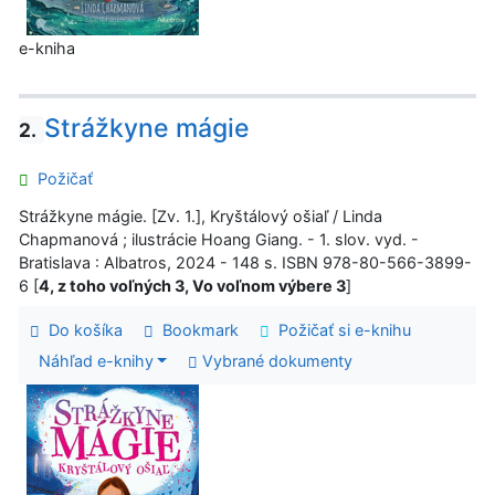
e-kniha
Strážkyne mágie
2.
Požičať
Strážkyne mágie. [Zv. 1.], Kryštálový ošiaľ / Linda
Chapmanová ; ilustrácie Hoang Giang. - 1. slov. vyd. -
Bratislava : Albatros, 2024 - 148 s. ISBN 978-80-566-3899-
6 [
4, z toho voľných 3, Vo voľnom výbere 3
]
Do košíka
Bookmark
Požičať si e-knihu
Náhľad e-knihy
Vybrané dokumenty