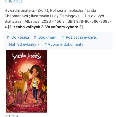
Požičať
Hviezdni priatelia. [Zv. 7.], Polnočná neplecha / Linda
Chapmanová ; Ilustrovala Lucy Flemingová. - 1. slov. vyd. -
Bratislava : Albatros, 2023 - 156 s. ISBN 978-80-566-3695-
4 [
2, z toho voľných 2, Vo voľnom výbere 2
]
Do košíka
Bookmark
Požičať si e-knihu
Náhľad e-knihy
Vybrané dokumenty
e-kniha