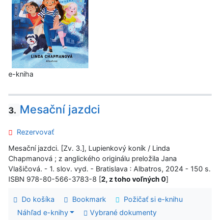
e-kniha
Mesační jazdci
3.
Rezervovať
Mesační jazdci. [Zv. 3.], Lupienkový koník / Linda
Chapmanová ; z anglického originálu preložila Jana
Vlašičová. - 1. slov. vyd. - Bratislava : Albatros, 2024 - 150 s.
ISBN 978-80-566-3783-8 [
2, z toho voľných 0
]
Do košíka
Bookmark
Požičať si e-knihu
Náhľad e-knihy
Vybrané dokumenty