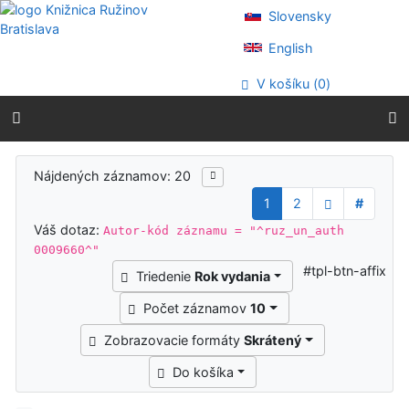
Prejsť na obsah
Slovensky
Prejsť na menu
Prehlásenie o webovej prístupnosti
English
V košíku (
0
)
Výsledky vyhľadávania
Nájdených záznamov: 20
1
2
#
Váš dotaz:
Autor-kód záznamu = "^ruz_un_auth
0009660^"
#tpl-btn-affix
Triedenie
Rok vydania
Počet záznamov
10
Zobrazovacie formáty
Skrátený
Do košíka