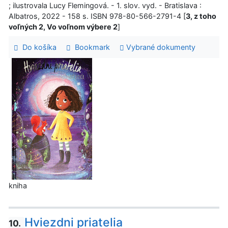
; ilustrovala Lucy Flemingová. - 1. slov. vyd. - Bratislava :
Albatros, 2022 - 158 s. ISBN 978-80-566-2791-4 [
3, z toho
voľných 2, Vo voľnom výbere 2
]
Do košíka
Bookmark
Vybrané dokumenty
kniha
Hviezdni priatelia
10.