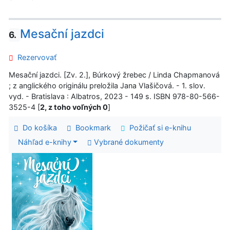
Mesační jazdci
6.
Rezervovať
Mesační jazdci. [Zv. 2.], Búrkový žrebec / Linda Chapmanová
; z anglického originálu preložila Jana Vlašičová. - 1. slov.
vyd. - Bratislava : Albatros, 2023 - 149 s. ISBN 978-80-566-
3525-4 [
2, z toho voľných 0
]
Do košíka
Bookmark
Požičať si e-knihu
Náhľad e-knihy
Vybrané dokumenty