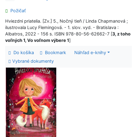
Požičať
Hviezdni priatelia. [Zv.] 5., Nočný tieň / Linda Chapmanová ;
ilustrovala Lucy Flemingová. - 1. slov. vyd. - Bratislava :
Albatros, 2022 - 156 s. ISBN 978-80-56-62662-7 [
3, z toho
voľných 1, Vo voľnom výbere 1
]
Do košíka
Bookmark
Náhľad e-knihy
Vybrané dokumenty