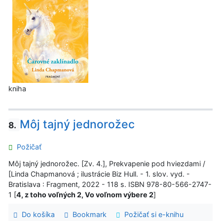
kniha
Môj tajný jednorožec
8.
Požičať
Môj tajný jednorožec. [Zv. 4.], Prekvapenie pod hviezdami /
[Linda Chapmanová ; ilustrácie Biz Hull. - 1. slov. vyd. -
Bratislava : Fragment, 2022 - 118 s. ISBN 978-80-566-2747-
1 [
4, z toho voľných 2, Vo voľnom výbere 2
]
Do košíka
Bookmark
Požičať si e-knihu